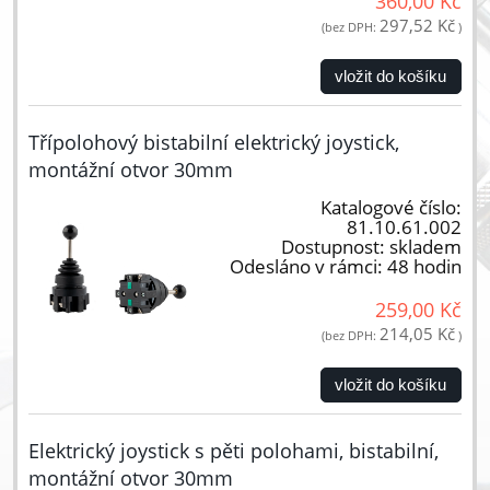
360,00 Kč
297,52 Kč
(bez DPH:
)
vložit do košíku
Třípolohový bistabilní elektrický joystick,
montážní otvor 30mm
Katalogové číslo:
81.10.61.002
Dostupnost:
skladem
Odesláno v rámci:
48 hodin
259,00 Kč
214,05 Kč
(bez DPH:
)
vložit do košíku
Elektrický joystick s pěti polohami, bistabilní,
montážní otvor 30mm