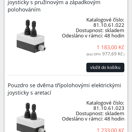
joysticky s pružinovým a západkovým
polohováním
Katalogové číslo:
81.10.61.022
Dostupnost:
skladem
Odesláno v rámci:
48 hodin
1 183,00 Kč
977,69 Kč
(bez DPH:
)
vložit do košíku
Pouzdro se dvěma třípolohovými elektrickými
joysticky s aretací
Katalogové číslo:
81.10.61.023
Dostupnost:
skladem
Odesláno v rámci:
48 hodin
1 233,00 Kč