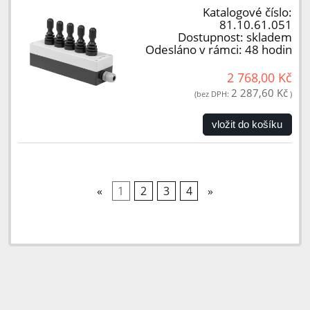
Katalogové číslo:
81.10.61.051
Dostupnost:
skladem
Odesláno v rámci:
48 hodin
2 768,00 Kč
2 287,60 Kč
(bez DPH:
)
vložit do košíku
«
1
2
3
4
»