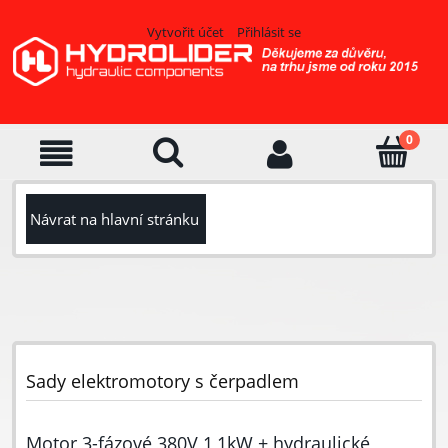
Vytvořit účet
Přihlásit se
Návrat na hlavní stránku
Sady elektromotory s čerpadlem
Motor 3-fázové 380V 1,1kW + hydraulické