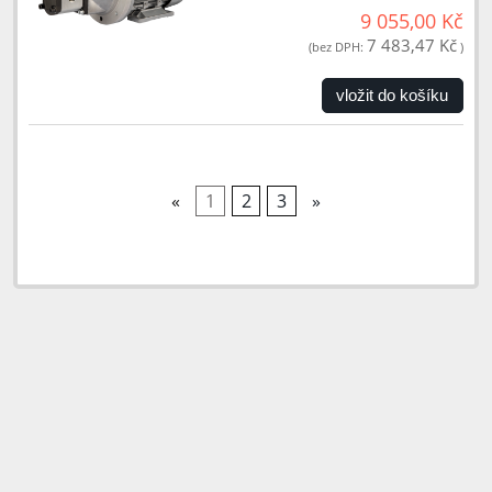
9 055,00 Kč
7 483,47 Kč
(bez DPH:
)
vložit do košíku
«
1
2
3
»