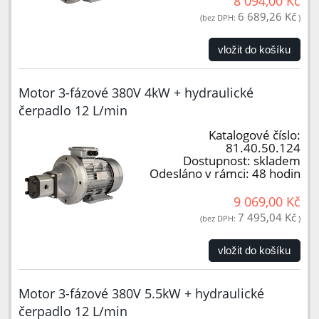
8 094,00 Kč
6 689,26 Kč
(bez DPH:
)
vložit do košíku
Motor 3-fázové 380V 4kW + hydraulické
čerpadlo 12 L/min
Katalogové číslo:
81.40.50.124
Dostupnost:
skladem
Odesláno v rámci:
48 hodin
9 069,00 Kč
7 495,04 Kč
(bez DPH:
)
vložit do košíku
Motor 3-fázové 380V 5.5kW + hydraulické
čerpadlo 12 L/min