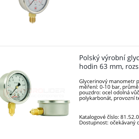
Polský výrobní gl
hodin 63 mm, rozs
Glycerinový manometr po
měření: 0-10 bar, průměr
pouzdro: ocel odolná vůč
polykarbonát, provozní te
Katalogové číslo:
81.52.
Dostupnost:
očekávaný 