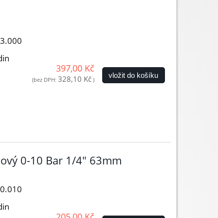
03.000
din
397,00 Kč
vložit do košíku
328,10 Kč
(bez DPH:
)
nový 0-10 Bar 1/4" 63mm
00.010
din
205,00 Kč