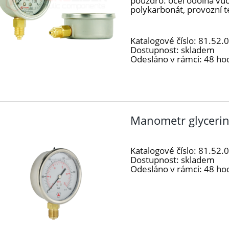
pouzdro: ocel odolná vůč
polykarbonát, provozní te
Katalogové číslo:
81.52.
Dostupnost:
skladem
Odesláno v rámci:
48 ho
Manometr glyceri
Katalogové číslo:
81.52.
Dostupnost:
skladem
Odesláno v rámci:
48 ho