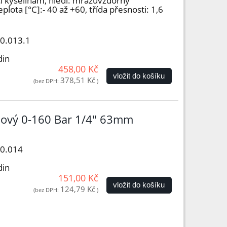
i kyselinám, hledí: mrazuvzdorný
plota [°C]:- 40 až +60, třída přesnosti: 1,6
00.013.1
din
458,00 Kč
vložit do košíku
378,51 Kč
(bez DPH:
)
nový 0-160 Bar 1/4" 63mm
00.014
din
151,00 Kč
vložit do košíku
124,79 Kč
(bez DPH:
)