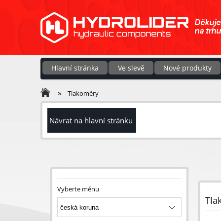
Hlavní stránka
Ve slevě
Nové produkty
»
Tlakoměry
Návrat na hlavní stránku
Vyberte měnu
Tla