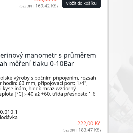
vložit do košíku
169,42 Kč
(bez DPH:
)
ycerinový manometr s průměrem
ah měření tlaku 0-10Bar
lské výroby s bočním připojením, rozsah
 hodin: 63 mm, připojovací port: 1/4",
i kyselinám, hledí: mrazuvzdorný
plota [°C]:- 40 až +60, třída přesnosti: 1,6
00.010.1
dodávka
222,00 Kč
183,47 Kč
(bez DPH:
)