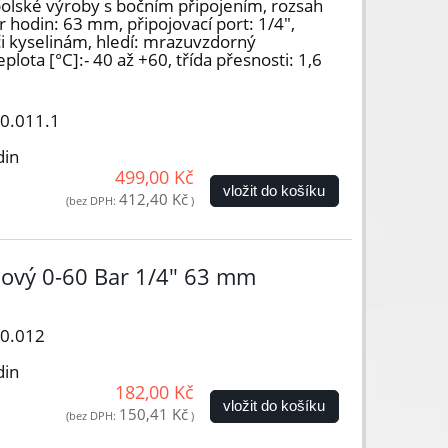
lské výroby s bočním připojením, rozsah
 hodin: 63 mm, připojovací port: 1/4",
i kyselinám, hledí: mrazuvzdorný
plota [°C]:- 40 až +60, třída přesnosti: 1,6
00.011.1
din
499,00 Kč
vložit do košíku
412,40 Kč
(bez DPH:
)
ový 0-60 Bar 1/4" 63 mm
00.012
din
182,00 Kč
vložit do košíku
150,41 Kč
(bez DPH:
)