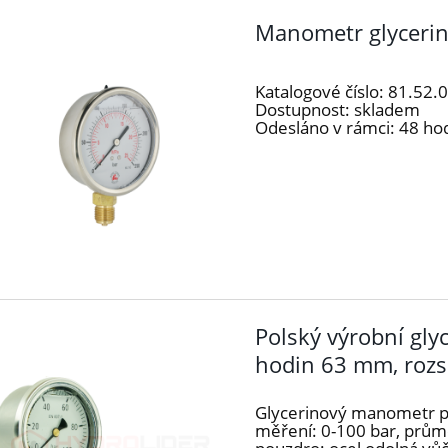
Manometr glyceri
Katalogové číslo:
81.52.
Dostupnost:
skladem
Odesláno v rámci:
48 ho
Polský výrobní gl
hodin 63 mm, rozs
Glycerinový manometr po
měření: 0-100 bar, průmě