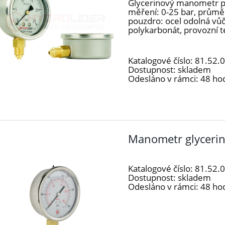
Glycerinový manometr po
měření: 0-25 bar, průměr
pouzdro: ocel odolná vůč
polykarbonát, provozní te
Katalogové číslo:
81.52.
Dostupnost:
skladem
Odesláno v rámci:
48 ho
Manometr glycerin
Katalogové číslo:
81.52.
Dostupnost:
skladem
Odesláno v rámci:
48 ho