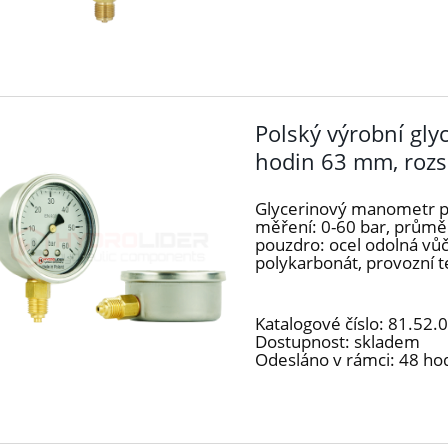
Polský výrobní gl
hodin 63 mm, rozs
Glycerinový manometr po
měření: 0-60 bar, průměr
pouzdro: ocel odolná vůč
polykarbonát, provozní te
Katalogové číslo:
81.52.
Dostupnost:
skladem
Odesláno v rámci:
48 ho