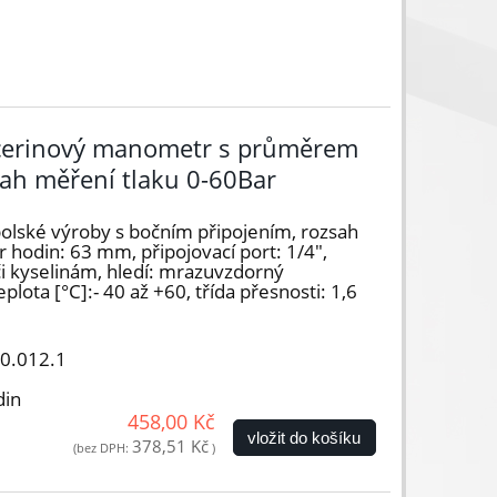
ycerinový manometr s průměrem
ah měření tlaku 0-60Bar
lské výroby s bočním připojením, rozsah
 hodin: 63 mm, připojovací port: 1/4",
i kyselinám, hledí: mrazuvzdorný
plota [°C]:- 40 až +60, třída přesnosti: 1,6
00.012.1
din
458,00 Kč
vložit do košíku
378,51 Kč
(bez DPH:
)