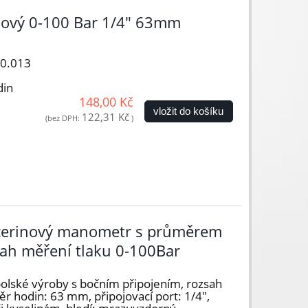
nový 0-100 Bar 1/4" 63mm
00.013
din
148,00 Kč
vložit do košíku
122,31 Kč
(bez DPH:
)
ycerinový manometr s průměrem
ah měření tlaku 0-100Bar
lské výroby s bočním připojením, rozsah
r hodin: 63 mm, připojovací port: 1/4",