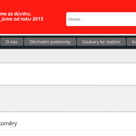
O nas
Obchodní podmínky
Soubory ke stažení
K
koměry