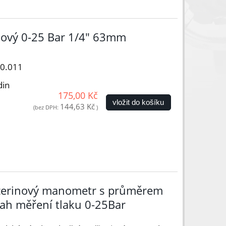
nový 0-25 Bar 1/4" 63mm
00.011
din
175,00 Kč
vložit do košíku
144,63 Kč
(bez DPH:
)
ycerinový manometr s průměrem
ah měření tlaku 0-25Bar