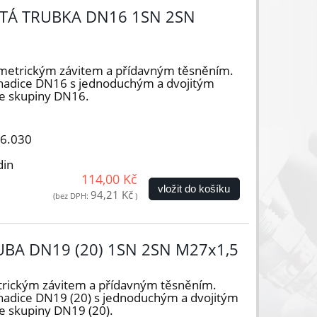
TÁ TRUBKA DN16 1SN 2SN
metrickým závitem a přídavným těsněním.
 hadice DN16 s jednoduchým a dvojitým
ze skupiny DN16.
16.030
din
114,00 Kč
vložit do košíku
94,21 Kč
(bez DPH:
)
UBA DN19 (20) 1SN 2SN M27x1,5
trickým závitem a přídavným těsněním.
hadice DN19 (20) s jednoduchým a dvojitým
e skupiny DN19 (20).