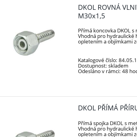
DKOL ROVNÁ VLNI
M30x1,5
Přímá koncovka DKOL s 
Vhodná pro hydraulické
opletením a objímkami 
Katalogové číslo:
84.05.
Dostupnost:
skladem
Odesláno v rámci:
48 ho
DKOL PŘÍMÁ PŘÍR
Přímá spojka DKOL s me
Vhodná pro hydraulické 
opletením a objímkami z