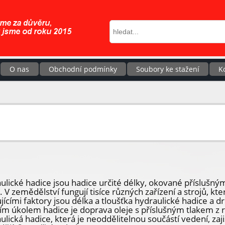
O nas
Obchodní podmínky
Soubory ke stažení
K
ulické hadice jsou hadice určité délky, okované příslu
. V zemědělství fungují tisíce různých zařízení a strojů, kt
jícími faktory jsou délka a tloušťka hydraulické hadice a 
ím úkolem hadice je doprava oleje s příslušným tlakem z 
ulická hadice, která je neoddělitelnou součástí vedení, za