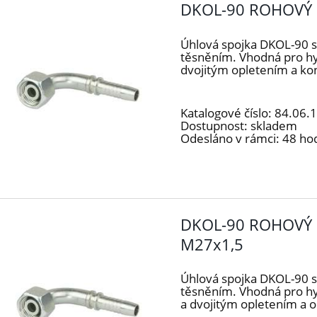
DKOL-90 ROHOVÝ 
Úhlová spojka DKOL-90 
těsněním. Vhodná pro h
dvojitým opletením a k
Katalogové číslo:
84.06.
Dostupnost:
skladem
Odesláno v rámci:
48 ho
DKOL-90 ROHOVÝ 
M27x1,5
Úhlová spojka DKOL-90 
těsněním. Vhodná pro h
a dvojitým opletením a 