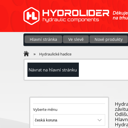
Hlavní stránka
Ve slevě
Nové produkty
»
Hydraulické hadice
Návrat na hlavní stránku
Hydra
závitu
Vyberte měnu
Odlišu
Hlavn
Hydra