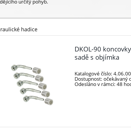
dějícího určitý pohyb.
raulické hadice
DKOL-90 koncovky 
sadě s objímka
Katalogové číslo:
4.06.0
Dostupnost:
očekávaný 
Odesláno v rámci:
48 ho