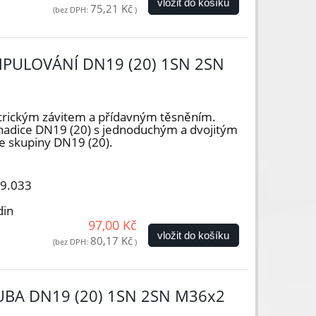
vložit do košíku
75,21 Kč
(bez DPH:
)
PULOVÁNÍ DN19 (20) 1SN 2SN
trickým závitem a přídavným těsněním.
hadice DN19 (20) s jednoduchým a dvojitým
e skupiny DN19 (20).
19.033
din
97,00 Kč
vložit do košíku
80,17 Kč
(bez DPH:
)
UBA DN19 (20) 1SN 2SN M36x2