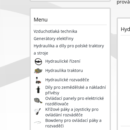
prová
Menu
Hyd
Vzduchotlaká technika
Generátory elektřiny
Hydraulika a díly pro polské traktory
a stroje
Hydraulické řízení
Hydraulika traktoru
Hydraulické rozvaděče
Díly pro zemědělské a nákladní
přívěsy
Ovládací panely pro elektrické
rozdělovače
Křížové páky a joysticky pro
ovládání rozváděče
Bowdeny pro ovládací páky a
rozvaděči