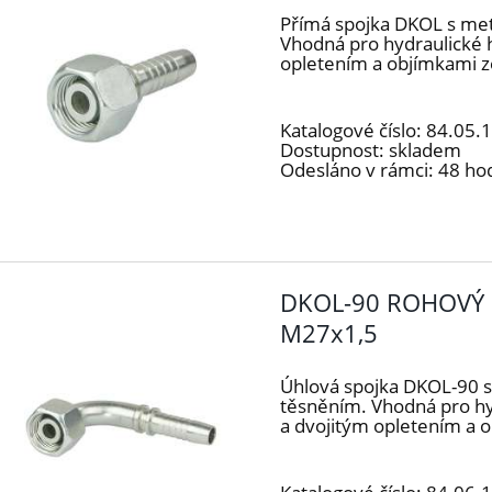
Přímá spojka DKOL s me
Vhodná pro hydraulické 
opletením a objímkami z
Katalogové číslo:
84.05.
Dostupnost:
skladem
Odesláno v rámci:
48 ho
DKOL-90 ROHOVÝ 
M27x1,5
Úhlová spojka DKOL-90 
těsněním. Vhodná pro h
a dvojitým opletením a 