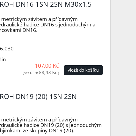
ROH DN16 1SN 2SN M30x1,5
s metrickým závitem a přídavným
ydraulické hadice DN16 s jednoduchým a
oncovkami DN16.
16.030
din
107,00 Kč
vložit do košíku
88,43 Kč
(bez DPH:
)
ROH DN19 (20) 1SN 2SN
s metrickým závitem a přídavným
ydraulické hadice DN19 (20) s jednoduchým
objímkami ze skupiny DN19 (20).