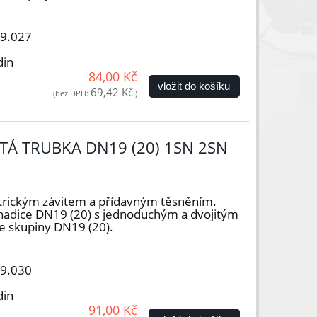
19.027
din
84,00 Kč
vložit do košíku
69,42 Kč
(bez DPH:
)
TÁ TRUBKA DN19 (20) 1SN 2SN
trickým závitem a přídavným těsněním.
hadice DN19 (20) s jednoduchým a dvojitým
e skupiny DN19 (20).
19.030
din
91,00 Kč