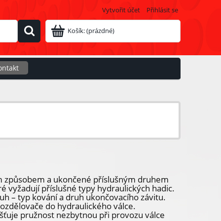
Vytvořit účet
Přihlásit se
Košík:
(prázdné)
ontakt
šným způsobem a ukončené příslušným druhem
eré vyžadují příslušné typy hydraulických hadic.
druh – typ kování a druh ukončovacího závitu.
rozdělovače do hydraulického válce.
jišťuje pružnost nezbytnou při provozu válce