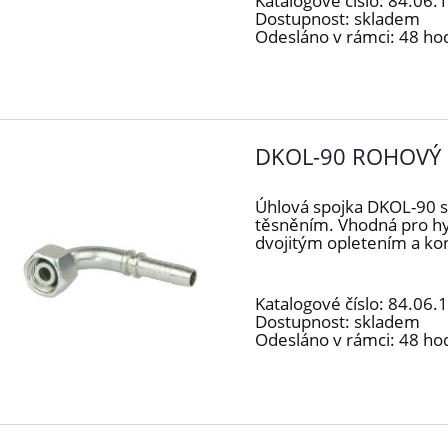
Katalogové číslo:
84.06.
Dostupnost:
skladem
Odesláno v rámci:
48 ho
DKOL-90 ROHOVÝ 
Úhlová spojka DKOL-90 
těsněním. Vhodná pro h
dvojitým opletením a k
Katalogové číslo:
84.06.
Dostupnost:
skladem
Odesláno v rámci:
48 ho