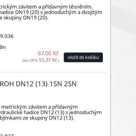
trickým závitem a přídavným těsněním.
hadice DN19 (20) s jednoduchým a dvojitým
e skupiny DN19 (20).
19.036
din
67,00 Kč
vložit do košíku
55,37 Kč
(bez DPH:
)
ROH DN12 (13) 1SN 2SN
s metrickým závitem a přídavným
ydraulické hadice DN12 (13) s jednoduchým
objímkami ze skupiny DN12 (13).