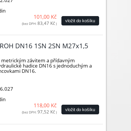
12.027
din
101,00 Kč
vložit do košíku
83,47 Kč
(bez DPH:
)
ROH DN16 1SN 2SN M27x1,5
s metrickým závitem a přídavným
ydraulické hadice DN16 s jednoduchým a
oncovkami DN16.
16.027
din
118,00 Kč
vložit do košíku
97,52 Kč
(bez DPH:
)