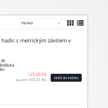
hadic s metrickým závitem v
0.W
dodávka
din
125,00 Kč
vložit do košíku
103,31 Kč
(bez DPH:
)