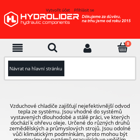
Vytvořit účet
Přihlásit se
Návrat na hlavní stránku
Vzduchové chladiče zajišťují nejefektivnější odvod
tepla ze systému. Jsou vhodné do systémů
vystavených dlouhodobé a stálé práci, ve kterých
dochází k ohřevu oleje. Určené do různých druhů
zemědělských a průmyslových strojů. Jsou odolné
vůči klimatickým podmínkám, proto mohou být
montovány do systémů pracujících ve vnějším