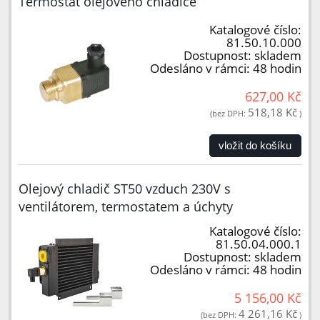
Termostat olejového chladiče
Katalogové číslo:
81.50.10.000
Dostupnost:
skladem
Odesláno v rámci:
48 hodin
627,00 Kč
518,18 Kč
(bez DPH:
)
vložit do košíku
Olejový chladič ST50 vzduch 230V s
ventilátorem, termostatem a úchyty
Katalogové číslo:
81.50.04.000.1
Dostupnost:
skladem
Odesláno v rámci:
48 hodin
5 156,00 Kč
4 261,16 Kč
(bez DPH:
)