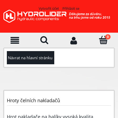
Vytvořit účet
Přihlásit se
Návrat na hlavní stránku
Hroty čelních nakladačů
Hrot nakladače na balíky vysoká kvalita