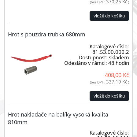
370,25 Kč
(bez DPH:
)
vložit do košíku
Hrot s pouzdra trubka 680mm
Katalogové číslo:
81.53.00.000.2
Dostupnost:
skladem
Odesláno v rámci:
48 hodin
408,00 Kč
337,19 Kč
(bez DPH:
)
vložit do košíku
Hrot nakladače na balíky vysoká kvalita
810mm
Katalogové číslo: