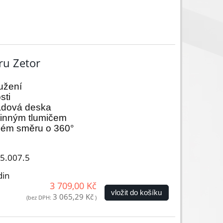
ru Zetor
užení
sti
ladová deska
činným tlumičem
lném směru o 360°
05.007.5
din
3 709,00 Kč
vložit do košíku
3 065,29 Kč
(bez DPH:
)