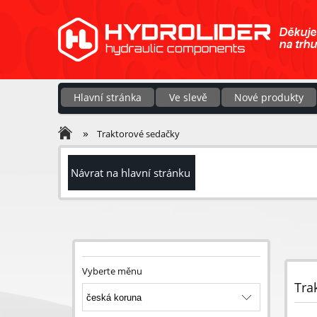
Hlavní stránka
Ve slevě
Nové produkty
»
Traktorové sedačky
Návrat na hlavní stránku
Vyberte měnu
Tra