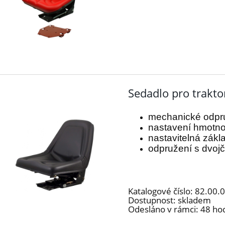
Sedadlo pro trakto
mechanické odpr
nastavení hmotno
nastavitelná zák
odpružení s dvoj
Katalogové číslo:
82.00.
Dostupnost:
skladem
Odesláno v rámci:
48 ho