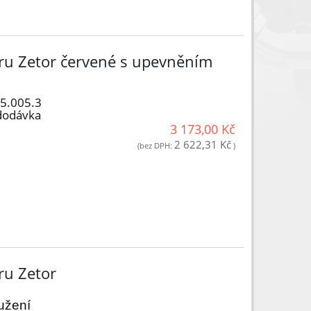
oru Zetor červené s upevněním
05.005.3
dodávka
3 173,00 Kč
2 622,31 Kč
(bez DPH:
)
ru Zetor
užení