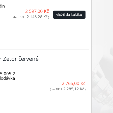
din
2 597,00 Kč
vložit do košíku
2 146,28 Kč
(bez DPH:
)
r Zetor červené
05.005.2
dodávka
2 765,00 Kč
2 285,12 Kč
(bez DPH:
)