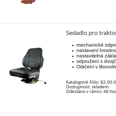
Sedadlo pro trakto
mechanické odpr
nastavení hmotno
nastavitelná zák
odpružení s dvoj
Otáčení v libovo
Katalogové číslo:
82.00.
Dostupnost:
skladem
Odesláno v rámci:
48 ho