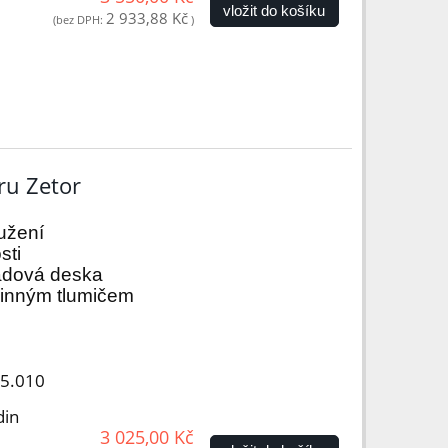
vložit do košíku
2 933,88 Kč
(bez DPH:
)
ru Zetor
užení
sti
ladová deska
činným tlumičem
05.010
din
3 025,00 Kč