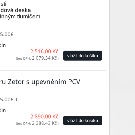
sti
ladová deska
činným tlumičem
05.006
din
2 516,00 Kč
vložit do košíku
2 079,34 Kč
(bez DPH:
)
oru Zetor s upevněním PCV
05.006.1
din
2 890,00 Kč
vložit do košíku
2 388,43 Kč
(bez DPH:
)