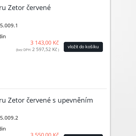
ru Zetor červené
05.009.1
din
3 143,00 Kč
vložit do košíku
2 597,52 Kč
(bez DPH:
)
oru Zetor červené s upevněním
05.009.2
din
3 550,00 Kč