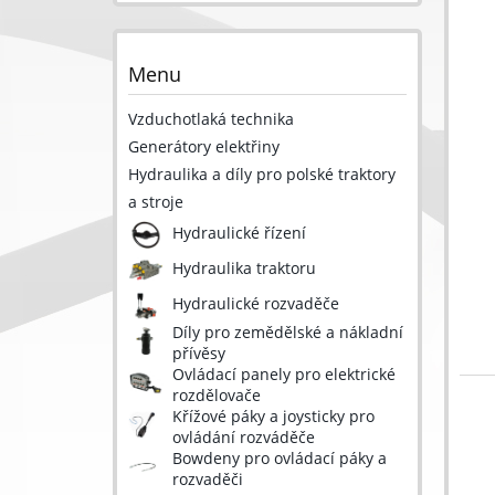
Menu
Vzduchotlaká technika
Generátory elektřiny
Hydraulika a díly pro polské traktory
a stroje
Hydraulické řízení
Hydraulika traktoru
Hydraulické rozvaděče
Díly pro zemědělské a nákladní
přívěsy
Ovládací panely pro elektrické
rozdělovače
Křížové páky a joysticky pro
ovládání rozváděče
Bowdeny pro ovládací páky a
rozvaděči