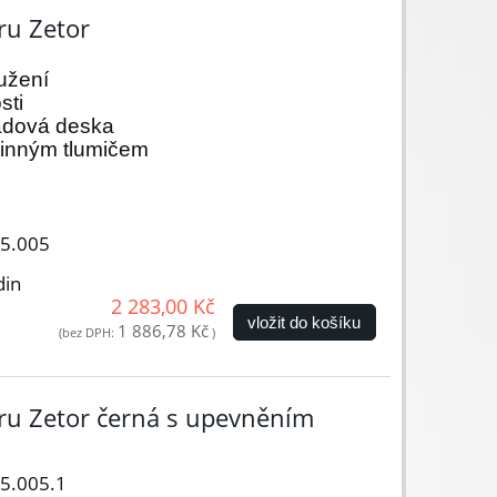
ru Zetor
užení
sti
ladová deska
činným tlumičem
05.005
din
2 283,00 Kč
vložit do košíku
1 886,78 Kč
(bez DPH:
)
oru Zetor černá s upevněním
05.005.1