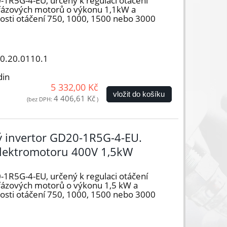
-1R5G-4-EU, určený k regulaci otáčení
řífázových motorů o výkonu 1,1kW a
hlosti otáčení 750, 1000, 1500 nebo 3000
50.20.0110.1
din
5 332,00 Kč
vložit do košíku
4 406,61 Kč
(bez DPH:
)
vý invertor GD20-1R5G-4-EU.
elektromotoru 400V 1,5kW
-1R5G-4-EU, určený k regulaci otáčení
ífázových motorů o výkonu 1,5 kW a
hlosti otáčení 750, 1000, 1500 nebo 3000