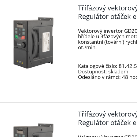
Třífázový vektoro
Regulátor otáček 
Vektorový invertor GD20
hřídele u 3fázových mot
konstantní (tovární) ryc
ot./min.
Katalogové číslo:
81.42.
Dostupnost:
skladem
Odesláno v rámci:
48 ho
Třífázový vektoro
Regulátor otáček 