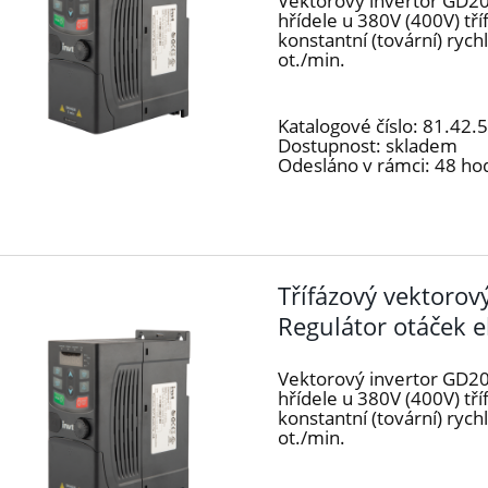
Vektorový invertor GD20
hřídele u 380V (400V) t
konstantní (tovární) ryc
ot./min.
Katalogové číslo:
81.42.
Dostupnost:
skladem
Odesláno v rámci:
48 ho
Třífázový vektoro
Regulátor otáček 
Vektorový invertor GD20
hřídele u 380V (400V) tř
konstantní (tovární) ryc
ot./min.