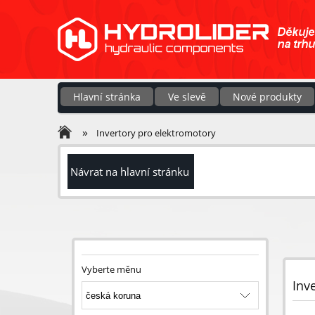
Hlavní stránka
Ve slevě
Nové produkty
»
Invertory pro elektromotory
Návrat na hlavní stránku
Vyberte měnu
Inv