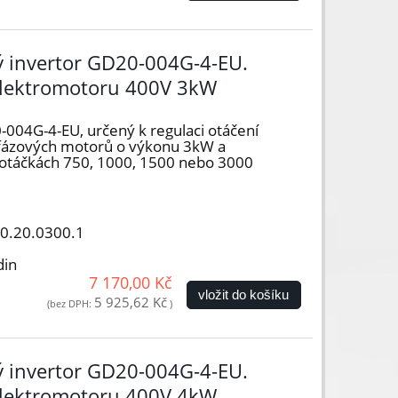
vý invertor GD20-004G-4-EU.
elektromotoru 400V 3kW
-004G-4-EU, určený k regulaci otáčení
řífázových motorů o výkonu 3kW a
) otáčkách 750, 1000, 1500 nebo 3000
50.20.0300.1
din
7 170,00 Kč
vložit do košíku
5 925,62 Kč
(bez DPH:
)
vý invertor GD20-004G-4-EU.
elektromotoru 400V 4kW