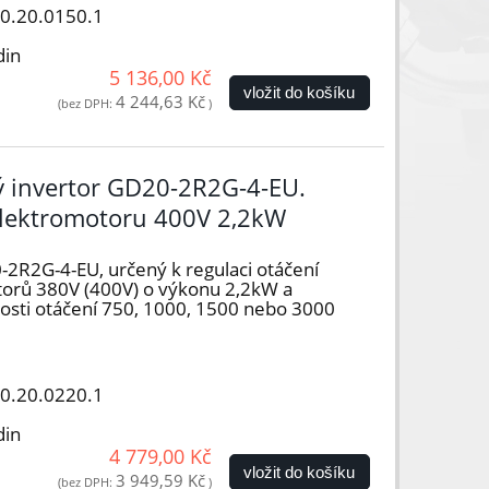
50.20.0150.1
din
5 136,00 Kč
vložit do košíku
4 244,63 Kč
(bez DPH:
)
vý invertor GD20-2R2G-4-EU.
elektromotoru 400V 2,2kW
-2R2G-4-EU, určený k regulaci otáčení
otorů 380V (400V) o výkonu 2,2kW a
hlosti otáčení 750, 1000, 1500 nebo 3000
50.20.0220.1
din
4 779,00 Kč
vložit do košíku
3 949,59 Kč
(bez DPH:
)