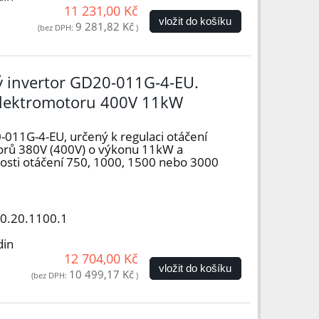
11 231,00 Kč
vložit do košíku
9 281,82 Kč
(bez DPH:
)
vý invertor GD20-011G-4-EU.
elektromotoru 400V 11kW
-011G-4-EU, určený k regulaci otáčení
orů 380V (400V) o výkonu 11kW a
hlosti otáčení 750, 1000, 1500 nebo 3000
50.20.1100.1
din
12 704,00 Kč
vložit do košíku
10 499,17 Kč
(bez DPH:
)