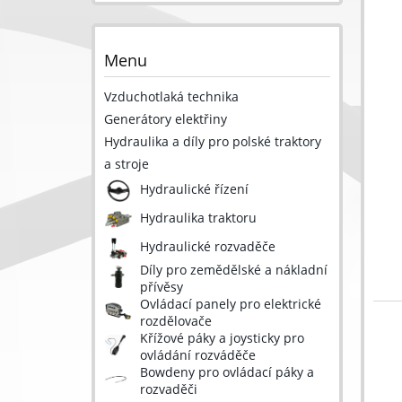
Menu
Vzduchotlaká technika
Generátory elektřiny
Hydraulika a díly pro polské traktory
a stroje
Hydraulické řízení
Hydraulika traktoru
Hydraulické rozvaděče
Díly pro zemědělské a nákladní
přívěsy
Ovládací panely pro elektrické
rozdělovače
Křížové páky a joysticky pro
ovládání rozváděče
Bowdeny pro ovládací páky a
rozvaděči