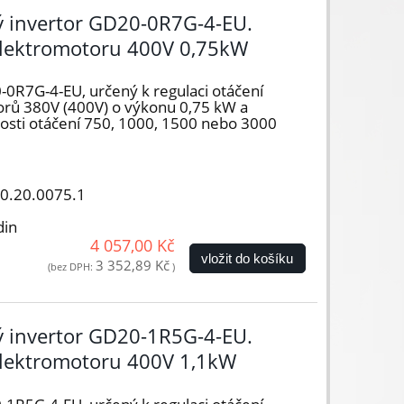
vý invertor GD20-0R7G-4-EU.
elektromotoru 400V 0,75kW
-0R7G-4-EU, určený k regulaci otáčení
orů 380V (400V) o výkonu 0,75 kW a
hlosti otáčení 750, 1000, 1500 nebo 3000
50.20.0075.1
din
4 057,00 Kč
vložit do košíku
3 352,89 Kč
(bez DPH:
)
vý invertor GD20-1R5G-4-EU.
elektromotoru 400V 1,1kW