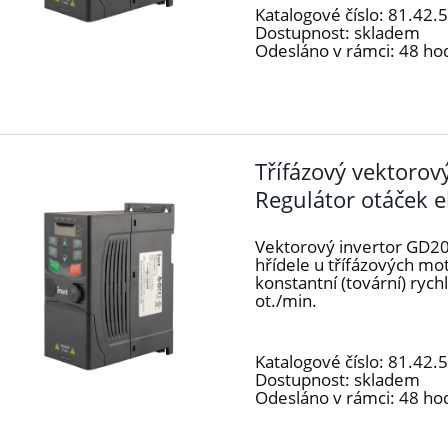
Katalogové číslo:
81.42.
Dostupnost:
skladem
Odesláno v rámci:
48 ho
Třífázový vektoro
Regulátor otáček 
Vektorový invertor GD20
hřídele u třífázových m
konstantní (tovární) ryc
ot./min.
Katalogové číslo:
81.42.
Dostupnost:
skladem
Odesláno v rámci:
48 ho