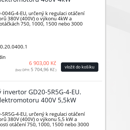
-004G-4-EU, určený k regulaci otáčení
orů 380V (400V) o výkonu 4kW a
) otáčkách 750, 1000, 1500 nebo 3000
50.20.0400.1
din
6 903,00 Kč
vložit do košíku
5 704,96 Kč
(bez DPH:
)
vý invertor GD20-5R5G-4-EU.
elektromotoru 400V 5,5kW
-5R5G-4-EU, určený k regulaci otáčení
orů 380V (400V) o výkonu 5,5 kW a
hlosti otáčení 750, 1000, 1500 nebo 3000