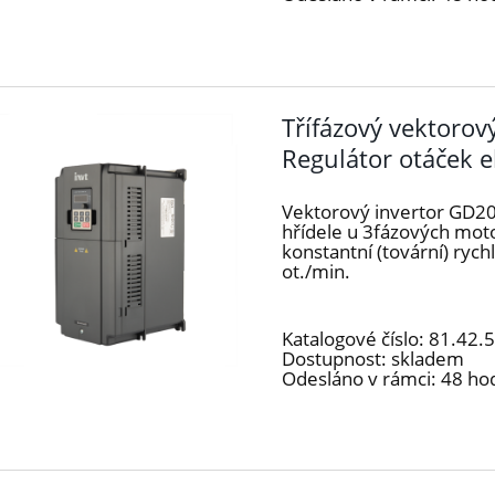
Třífázový vektoro
Regulátor otáček 
Vektorový invertor GD20
hřídele u 3fázových mot
konstantní (tovární) ryc
ot./min.
Katalogové číslo:
81.42.
Dostupnost:
skladem
Odesláno v rámci:
48 ho