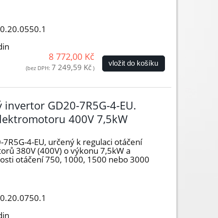
50.20.0550.1
din
8 772,00 Kč
vložit do košíku
7 249,59 Kč
(bez DPH:
)
vý invertor GD20-7R5G-4-EU.
elektromotoru 400V 7,5kW
-7R5G-4-EU, určený k regulaci otáčení
otorů 380V (400V) o výkonu 7,5kW a
hlosti otáčení 750, 1000, 1500 nebo 3000
50.20.0750.1
din