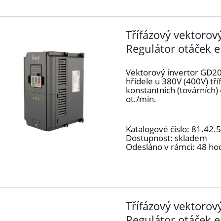
Třífázový vektoro
Regulátor otáček 
Vektorový invertor GD20
hřídele u 380V (400V) t
konstantních (továrních
ot./min.
Katalogové číslo:
81.42.
Dostupnost:
skladem
Odesláno v rámci:
48 ho
Třífázový vektoro
Regulátor otáček 