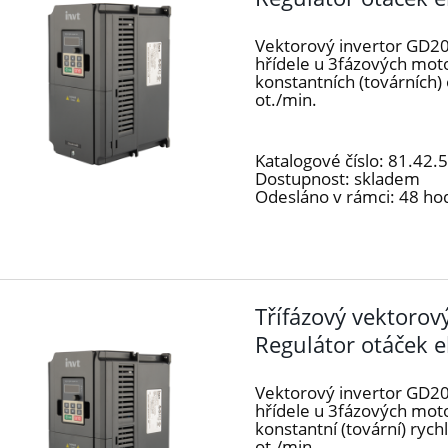
Vektorový invertor GD20
hřídele u 3fázových mot
konstantních (továrních
ot./min.
Katalogové číslo:
81.42.
Dostupnost:
skladem
Odesláno v rámci:
48 ho
Třífázový vektoro
Regulátor otáček 
Vektorový invertor GD20
hřídele u 3fázových mot
konstantní (tovární) ryc
ot./min.