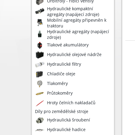
Orbitroly - řídící ventily
Hydraulické kompaktní
agregáty (napájecí zdroje)
Mobilní agregáty připevněn k
traktoru
Hydraulické agregáty (napájecí
zdroje)
Tlakové akumulátory
Hydraulické olejové nádrže
Hydraulické filtry
Chladiče oleje
Tlakoměry
Průtokoměry
Hroty čelních nakladačů
Díly pro zemědělské stroje
Hydraulická šroubení
Hydraulické hadice