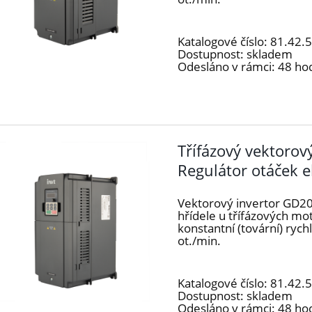
Katalogové číslo:
81.42.
Dostupnost:
skladem
Odesláno v rámci:
48 ho
Třífázový vektoro
Regulátor otáček 
Vektorový invertor GD20
hřídele u třífázových m
konstantní (tovární) ryc
ot./min.
Katalogové číslo:
81.42.
Dostupnost:
skladem
Odesláno v rámci:
48 ho