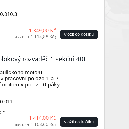
00.010.3
din
1 349,00 Kč
vložit do košíku
1 114,88 Kč
(bez DPH:
)
lokový rozvaděč 1 sekční 40L
raulického motoru
 pracovní poloze 1 a 2
í motoru v poloze 0 páky
00.011
din
1 414,00 Kč
vložit do košíku
1 168,60 Kč
(bez DPH:
)