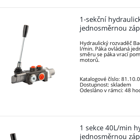
1-sekční hydraulic
jednosměrnou záp
Hydraulický rozvaděč Ba
l/min. Páka ovládaná j
směru se páka vrací pomo
motorů.
Katalogové číslo:
81.10.
Dostupnost:
skladem
Odesláno v rámci:
48 ho
1 sekce 40L/min hy
jednosměrnou záp