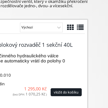
pečnostní ventil, který v okamžiku překročení
rozdělovače jedno-, dvou- a vícesekční.
lokový rozvaděč 1 sekční 40L
jčinného hydraulického válce
e automaticky vrátí do polohy 0
00.010
din
1 295,00 Kč
vložit do košíku
1 070,25 Kč
(bez DPH:
)