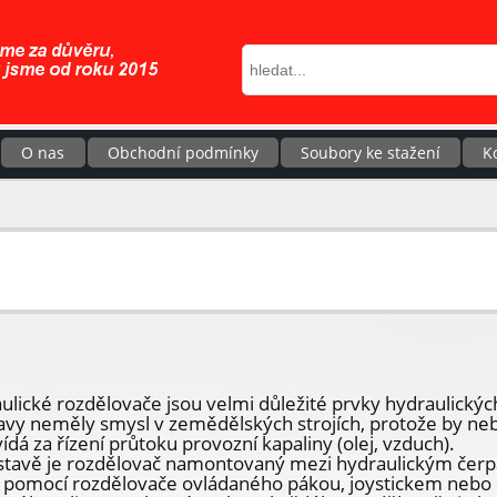
O nas
Obchodní podmínky
Soubory ke stažení
K
ulické rozdělovače jsou velmi důležité prvky hydraulickýc
avy neměly smysl v zemědělských strojích, protože by neb
dá za řízení průtoku provozní kapaliny (olej, vzduch).
stavě je rozdělovač namontovaný mezi hydraulickým čer
e pomocí rozdělovače ovládaného pákou, joystickem nebo 