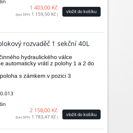
din
1 403,00 Kč
vložit do košíku
1 159,50 Kč
(bez DPH:
)
lokový rozvaděč 1 sekční 40L
jčinného hydraulického válce
e automaticky vrátí z polohy 1 a 2 do
 poloha s zámkem v pozici 3
00.013
din
2 158,00 Kč
vložit do košíku
1 783,47 Kč
(bez DPH:
)