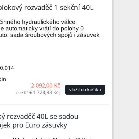
lokový rozvaděč 1 sekční 40L
jčinného hydraulického válce
e automaticky vrátí do polohy 0
to: sada šroubových spojů i zásuvek
00.014
din
2 092,00 Kč
vložit do košíku
1 728,93 Kč
(bez DPH:
)
ký rozvaděč 40L se sadou
jek pro Euro zásuvky