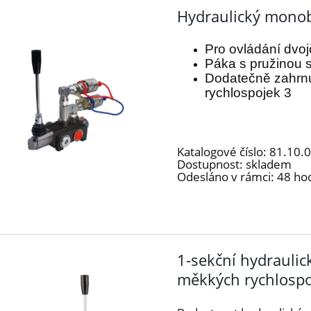
Hydraulický monob
Pro ovládání dvo
Páka s pružinou s
Dodatečně zahrnu
rychlospojek 3
Katalogové číslo:
81.10.
Dostupnost:
skladem
Odesláno v rámci:
48 ho
1-sekční hydraulic
měkkých rychlospo