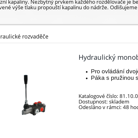
zní kapaliny. Nezbytný prvkem každého rozdělovače je bez
vené výše tlaku propouští kapalinu do nádrže. Odlišujeme 
raulické rozvaděče
Hydraulický monob
Pro ovládání dvo
Páka s pružinou s
Katalogové číslo:
81.10.
Dostupnost:
skladem
Odesláno v rámci:
48 ho