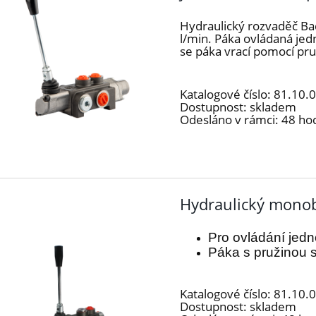
Hydraulický rozvaděč Ba
l/min. Páka ovládaná j
se páka vrací pomocí pru
Katalogové číslo:
81.10.
Dostupnost:
skladem
Odesláno v rámci:
48 ho
Hydraulický monob
Pro ovládání
jed
Páka s pružinou s
Katalogové číslo:
81.10.
Dostupnost:
skladem