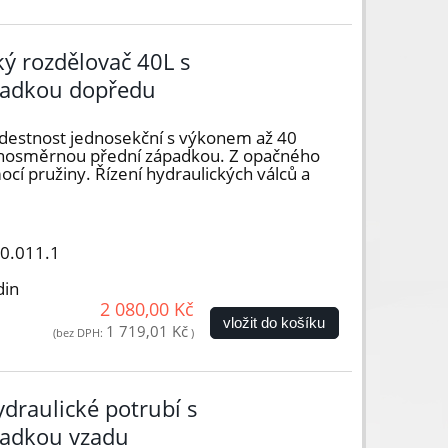
ký rozdělovač 40L s
adkou dopředu
destnost jednosekční s výkonem až 40
ednosměrnou přední západkou. Z opačného
cí pružiny. Řízení hydraulických válců a
00.011.1
din
2 080,00 Kč
vložit do košíku
1 719,01 Kč
(bez DPH:
)
draulické potrubí s
adkou vzadu