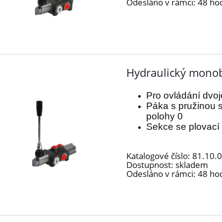
Odesláno v rámci:
48 ho
Hydraulický monob
Pro ovládání dvo
Páka s pružinou s
polohy 0
Sekce se plovací
Katalogové číslo:
81.10.
Dostupnost:
skladem
Odesláno v rámci:
48 ho