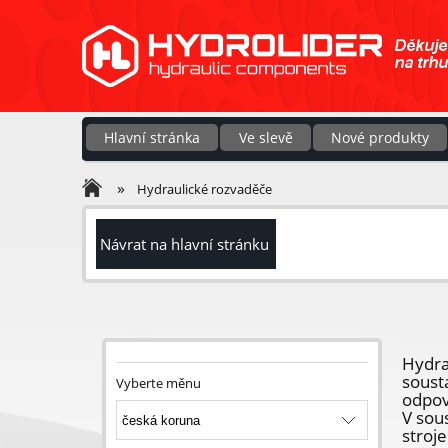
Hlavní stránka
Ve slevě
Nové produkty
»
Hydraulické rozvaděče
Návrat na hlavní stránku
Hydra
soust
Vyberte měnu
odpoví
V sou
stroj