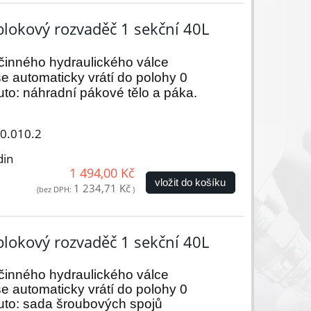
lokový rozvaděč 1 sekční 40L
jčinného hydraulického válce
e automaticky vrátí do polohy 0
to: náhradní pákové tělo a páka.
00.010.2
din
1 494,00 Kč
vložit do košíku
1 234,71 Kč
(bez DPH:
)
lokový rozvaděč 1 sekční 40L
jčinného hydraulického válce
e automaticky vrátí do polohy 0
to: sada šroubových spojů