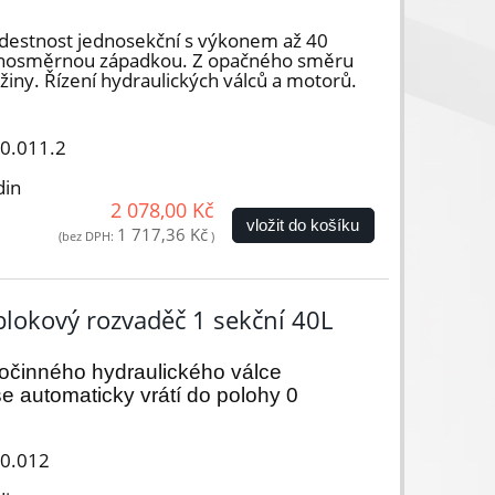
destnost jednosekční s výkonem až 40
ednosměrnou západkou. Z opačného směru
žiny. Řízení hydraulických válců a motorů.
00.011.2
din
2 078,00 Kč
vložit do košíku
1 717,36 Kč
(bez DPH:
)
lokový rozvaděč 1 sekční 40L
nočinného
hydraulického válce
e automaticky vrátí do polohy 0
00.012