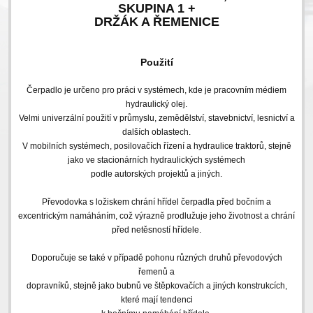
SKUPINA 1 +
DRŽÁK A ŘEMENICE
Použití
Čerpadlo je určeno pro práci v systémech, kde je pracovním médiem
hydraulický olej.
Velmi univerzální použití v průmyslu, zemědělství, stavebnictví, lesnictví a
dalších oblastech.
V mobilních systémech, posilovačích řízení a hydraulice traktorů, stejně
jako ve stacionárních hydraulických systémech
podle autorských projektů a jiných.
Převodovka s ložiskem chrání hřídel čerpadla před bočním a
excentrickým namáháním, což výrazně prodlužuje jeho životnost a chrání
před netěsností hřídele.
Doporučuje se také v případě pohonu různých druhů převodových
řemenů a
dopravníků, stejně jako bubnů ve štěpkovačích a jiných konstrukcích,
které mají tendenci