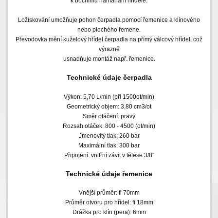
k bočnímu namáhání hřídele.
Ložiskování umožňuje pohon čerpadla pomocí řemenice a klínového
nebo plochého řemene.
Převodovka mění kuželový hřídel čerpadla na přímý válcový hřídel, což
výrazně
usnadňuje montáž např. řemenice.
Technické údaje čerpadla
Výkon: 5,70 L/min (při 1500ot/min)
Geometrický objem: 3,80 cm3/ot
Směr otáčení: pravý
Rozsah otáček: 800 - 4500 (ot/min)
Jmenovitý tlak: 260 bar
Maximální tlak: 300 bar
Připojení: vnitřní závit v tělese 3/8"
Technické údaje řemenice
Vnější průměr: fi 70mm
Průměr otvoru pro hřídel: fi 18mm
Drážka pro klín (pera): 6mm