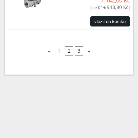
1 142,00 Kč
943,80 Kč
(bez DPH:
)
vložit do košíku
«
1
2
3
»