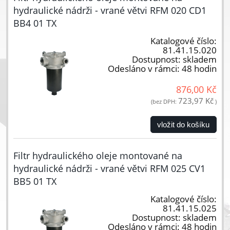
hydraulické nádrži - vrané větvi RFM 020 CD1
BB4 01 TX
Katalogové číslo:
81.41.15.020
Dostupnost:
skladem
Odesláno v rámci:
48 hodin
876,00 Kč
723,97 Kč
(bez DPH:
)
vložit do košíku
Filtr hydraulického oleje montované na
hydraulické nádrži - vrané větvi RFM 025 CV1
BB5 01 TX
Katalogové číslo:
81.41.15.025
Dostupnost:
skladem
Odesláno v rámci:
48 hodin