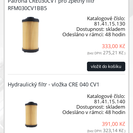
Patrona CRE030CV1 pro zpětný filtr
RFM030CV1BB5
Katalogové číslo:
81.41.15.130
Dostupnost:
skladem
Odesláno v rámci:
48 hodin
333,00 Kč
275,21 Kč
(bez DPH:
)
vložit do košíku
Hydraulický filtr - vložka CRE 040 CV1
Katalogové číslo:
81.41.15.140
Dostupnost:
skladem
Odesláno v rámci:
48 hodin
391,00 Kč
323,14 Kč
(bez DPH:
)