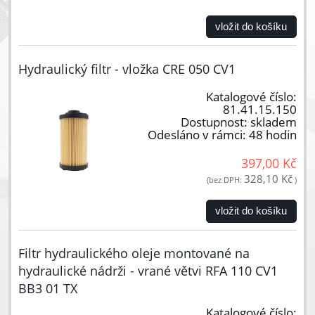
vložit do košíku
Hydraulický filtr - vložka CRE 050 CV1
Katalogové číslo:
81.41.15.150
Dostupnost:
skladem
Odesláno v rámci:
48 hodin
397,00 Kč
328,10 Kč
(bez DPH:
)
vložit do košíku
Filtr hydraulického oleje montované na
hydraulické nádrži - vrané větvi RFA 110 CV1
BB3 01 TX
Katalogové číslo: