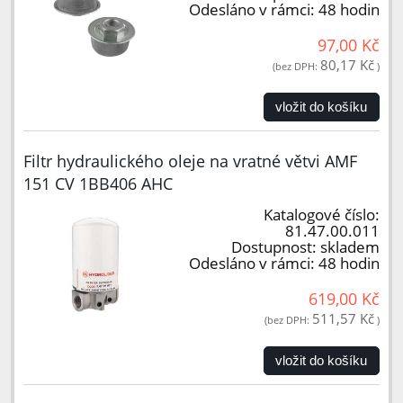
Odesláno v rámci:
48 hodin
97,00 Kč
80,17 Kč
(bez DPH:
)
vložit do košíku
Filtr hydraulického oleje na vratné větvi AMF
151 CV 1BB406 AHC
Katalogové číslo:
81.47.00.011
Dostupnost:
skladem
Odesláno v rámci:
48 hodin
619,00 Kč
511,57 Kč
(bez DPH:
)
vložit do košíku