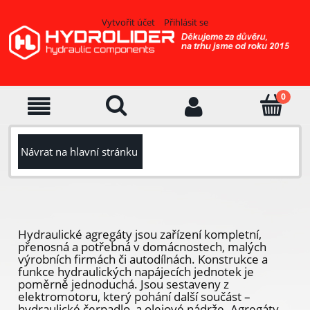
Vytvořit účet
Přihlásit se
Návrat na hlavní stránku
Hydraulické agregáty jsou zařízení kompletní,
přenosná a potřebná v domácnostech, malých
výrobních firmách či autodílnách. Konstrukce a
funkce hydraulických napájecích jednotek je
poměrně jednoduchá. Jsou sestaveny z
elektromotoru, který pohání další součást –
hydraulické čerpadlo, a olejové nádrže. Agregáty