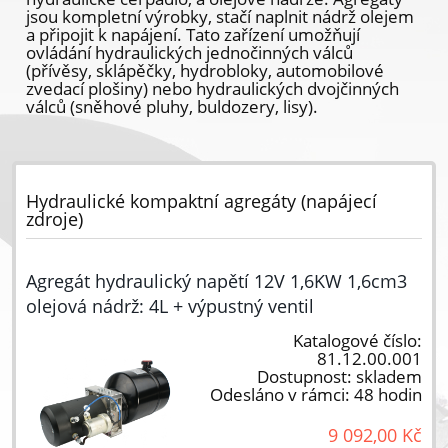
jsou kompletní výrobky, stačí naplnit nádrž olejem
a připojit k napájení. Tato zařízení umožňují
ovládání hydraulických jednočinných válců
(přívěsy, sklápěčky, hydrobloky, automobilové
zvedací plošiny) nebo hydraulických dvojčinných
válců (sněhové pluhy, buldozery, lisy).
Hydraulické kompaktní agregáty (napájecí
zdroje)
Agregát hydraulický napětí 12V 1,6KW 1,6cm3
olejová nádrž: 4L + výpustný ventil
Katalogové číslo:
81.12.00.001
Dostupnost:
skladem
Odesláno v rámci:
48 hodin
9 092,00 Kč