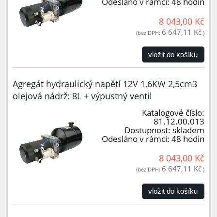
Odesláno v rámci:
48 hodin
8 043,00 Kč
6 647,11 Kč
(bez DPH:
)
vložit do košíku
Agregát hydraulický napětí 12V 1,6KW 2,5cm3
olejová nádrž: 8L + výpustný ventil
Katalogové číslo:
81.12.00.013
Dostupnost:
skladem
Odesláno v rámci:
48 hodin
8 043,00 Kč
6 647,11 Kč
(bez DPH:
)
vložit do košíku