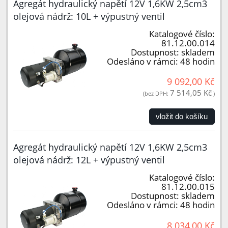
Agregát hydraulický napětí 12V 1,6KW 2,5cm3
olejová nádrž: 10L + výpustný ventil
Katalogové číslo:
81.12.00.014
Dostupnost:
skladem
Odesláno v rámci:
48 hodin
9 092,00 Kč
7 514,05 Kč
(bez DPH:
)
vložit do košíku
Agregát hydraulický napětí 12V 1,6KW 2,5cm3
olejová nádrž: 12L + výpustný ventil
Katalogové číslo:
81.12.00.015
Dostupnost:
skladem
Odesláno v rámci:
48 hodin
8 034,00 Kč