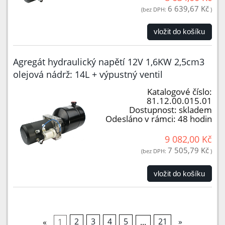
6 639,67 Kč
(bez DPH:
)
vložit do košíku
Agregát hydraulický napětí 12V 1,6KW 2,5cm3
olejová nádrž: 14L + výpustný ventil
Katalogové číslo:
81.12.00.015.01
Dostupnost:
skladem
Odesláno v rámci:
48 hodin
9 082,00 Kč
7 505,79 Kč
(bez DPH:
)
vložit do košíku
«
1
2
3
4
5
...
21
»