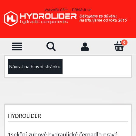
Vytvořit účet
Přihlásit se
Návrat na hlavní stránku
HYDROLIDER
1sekční zubové hydraulické čerpadlo pravé