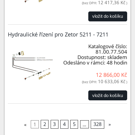
12 417,36 Kč
(bez DPH:
)
vložit do košíku
Hydraulické řízení pro Zetor 5211 - 7211
Katalogové číslo:
81.00.77.504
Dostupnost:
skladem
Odesláno v rámci:
48 hodin
12 866,00 Kč
10 633,06 Kč
(bez DPH:
)
vložit do košíku
«
1
2
3
4
5
...
328
»