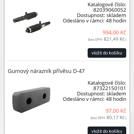
Katalogové číslo:
82039060052
Dostupnost:
skladem
Odesláno v rámci:
48 hodin
994,00 Kč
821,49 Kč
(bez DPH:
)
vložit do košíku
Gumový nárazník přívěsu D-47
Katalogové číslo:
87322150101
Dostupnost:
skladem
Odesláno v rámci:
48 hodin
97,00 Kč
80,17 Kč
(bez DPH:
)
vložit do košíku