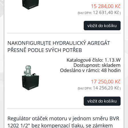
15 284,00 Kč
12 631,40 Kč
(bez DPH:
)
vložit do košíku
NAKONFIGURUJTE HYDRAULICKÝ AGREGÁT
PŘESNĚ PODLE SVÝCH POTŘEB
Katalogové číslo:
1.13.W
Dostupnost:
skladem
Odesláno v rámci:
48 hodin
17 250,00 Kč
14 256,20 Kč
(bez DPH:
)
vložit do košíku
Regulátor otáček motoru v jednom směru BVR
1202 1/2" bez kompenzací tlaku, se zámkem