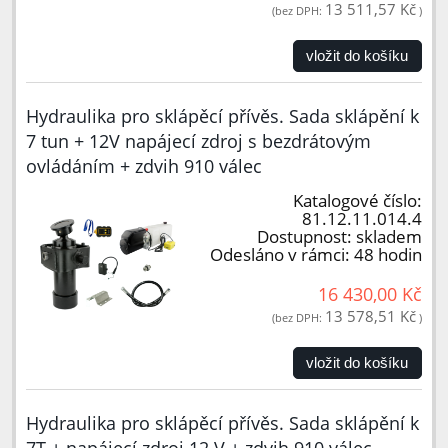
13 511,57 Kč
(bez DPH:
)
vložit do košíku
Hydraulika pro sklápěcí přívěs. Sada sklápění k
7 tun + 12V napájecí zdroj s bezdrátovým
ovládáním + zdvih 910 válec
Katalogové číslo:
81.12.11.014.4
Dostupnost:
skladem
Odesláno v rámci:
48 hodin
16 430,00 Kč
13 578,51 Kč
(bez DPH:
)
vložit do košíku
Hydraulika pro sklápěcí přívěs. Sada sklápění k