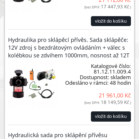
17 447,93 Kč
(bez DPH:
)
vložit do košíku
Hydraulika pro sklápěcí přívěs. Sada sklápěče:
12V zdroj s bezdrátovým ovládáním + válec s
kolébkou se zdvihem 1000mm, nosnost až 12T
Katalogové číslo:
81.12.11.009.4
Dostupnost:
skladem
Odesláno v rámci:
48 hodin
21 961,00 Kč
18 149,59 Kč
(bez DPH:
)
vložit do košíku
Hydraulická sada pro sklápění přívěsu