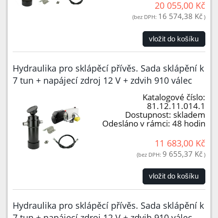
20 055,00 Kč
16 574,38 Kč
(bez DPH:
)
vložit do košíku
Hydraulika pro sklápěcí přívěs. Sada sklápění k
7 tun + napájecí zdroj 12 V + zdvih 910 válec
Katalogové číslo:
81.12.11.014.1
Dostupnost:
skladem
Odesláno v rámci:
48 hodin
11 683,00 Kč
9 655,37 Kč
(bez DPH:
)
vložit do košíku
Hydraulika pro sklápěcí přívěs. Sada sklápění k
7 tun + napájecí zdroj 12 V + zdvih 910 válec