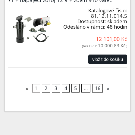
7T + napájecí zdroj 12 V + zdvih 910 válec
Katalogové číslo:
81.12.11.014.5
Dostupnost:
skladem
Odesláno v rámci:
48 hodin
12 101,00 Kč
10 000,83 Kč
(bez DPH:
)
vložit do košíku
«
1
2
3
4
5
...
16
»