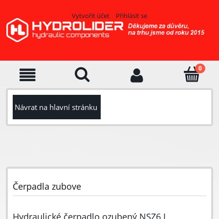
Vytvořit účet
Přihlásit se
Návrat na hlavní stránku
Čerpadla zubove
Hydraulické čerpadlo ozubený NSZ6 L