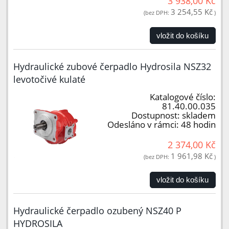
3 938,00 Kč
3 254,55 Kč
(bez DPH:
)
vložit do košíku
Hydraulické zubové čerpadlo Hydrosila NSZ32
levotočivé kulaté
Katalogové číslo:
81.40.00.035
Dostupnost:
skladem
Odesláno v rámci:
48 hodin
2 374,00 Kč
1 961,98 Kč
(bez DPH:
)
vložit do košíku
Hydraulické čerpadlo ozubený NSZ40 P
HYDROSILA