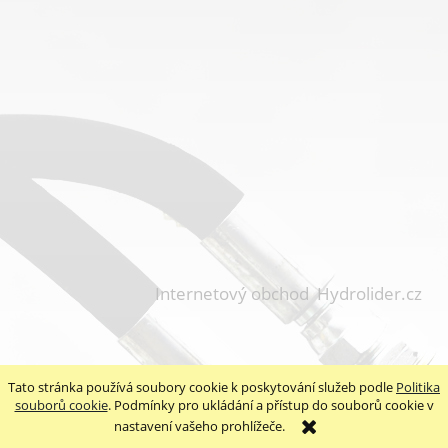
Internetový obchod Hydrolider.cz
Tato stránka používá soubory cookie k poskytování služeb podle
Politika
souborů cookie
. Podmínky pro ukládání a přístup do souborů cookie v
nastavení vašeho prohlížeče.