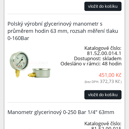
vložit do košíku
Polský výrobní glycerinový manometr s
průměrem hodin 63 mm, rozsah měření tlaku
0-160Bar
Katalogové číslo:
81.52.00.014.1
Dostupnost:
skladem
Odesláno v rámci:
48 hodin
451,00 Kč
372,73 Kč
(bez DPH:
)
vložit do košíku
Manometr glycerinový 0-250 Bar 1/4" 63mm
Katalogové číslo:
81.52.00.015