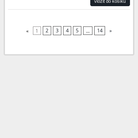
vložit do košíku
«
1
2
3
4
5
...
14
»