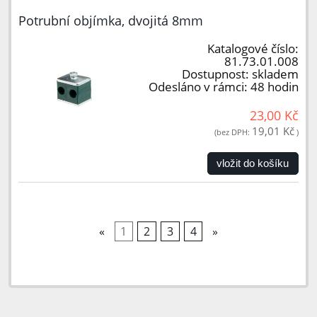
Potrubní objímka, dvojitá 8mm
Katalogové číslo:
81.73.01.008
Dostupnost:
skladem
Odesláno v rámci:
48 hodin
23,00 Kč
19,01 Kč
(bez DPH:
)
vložit do košíku
«
1
2
3
4
»