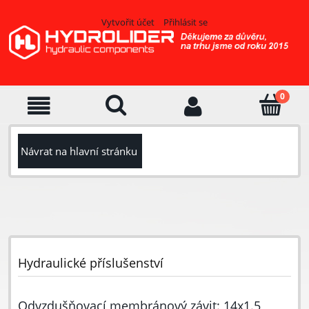
Vytvořit účet
Přihlásit se
Návrat na hlavní stránku
Hydraulické příslušenství
Odvzdušňovací membránový závit: 14x1.5