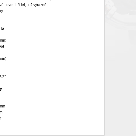
álcovou hřídel, což výrazně
ky.
la
min)
/ot
min)
3/8"
y
18mm
mm
m