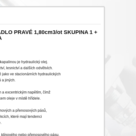
O PRAVÉ 1,80cm3/ot SKUPINA 1 +
A
apalinou je hydraulický olej.
ví, lesnictví a dalších odvětvích.
ě jako ve stacionárních hydraulických
 a jiných.
m a excentrickým napětím, čímž
em oleje v místě hřídele.
ínových a přenosových pásů,
kcích, které mají tendenci
.
a klínového nebo přenosového pásu.