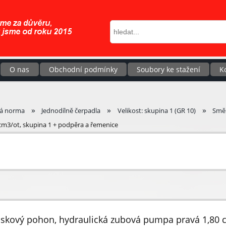
O nas
Obchodní podmínky
Soubory ke stažení
K
»
»
»
ká norma
Jednodílně čerpadla
Velikost: skupina 1 (GR 10)
Směr
cm3/ot, skupina 1 + podpěra a řemenice
iskový pohon, hydraulická zubová pumpa pravá 1,80 