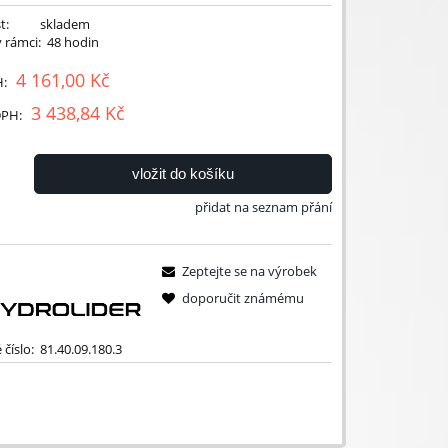
t:
skladem
 rámci:
48 hodin
4 161,00 Kč
H:
3 438,84 Kč
DPH:
vložit do košíku
přidat na seznam přání
Zeptejte se na výrobek
doporučit známému
číslo:
81.40.09.180.3