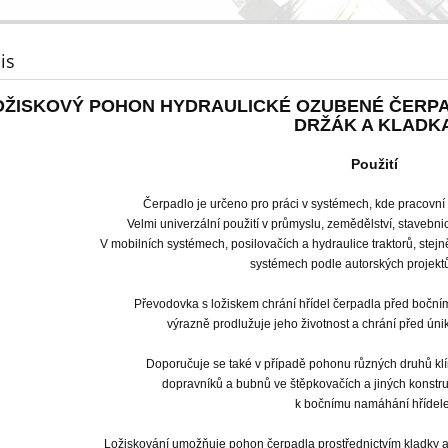
is
OŽISKOVÝ POHON HYDRAULICKÉ OZUBENÉ ČERPADL
DRŽÁK A KLADK
Použití
Čerpadlo je určeno pro práci v systémech, kde pracovní k
Velmi univerzální použití v průmyslu, zemědělství, stavebnict
V mobilních systémech, posilovačích a hydraulice traktorů, stejn
systémech podle autorských projektů
Převodovka s ložiskem chrání hřídel čerpadla před boční
výrazně prodlužuje jeho životnost a chrání před únik
Doporučuje se také v případě pohonu různých druhů kl
dopravníků a bubnů ve štěpkovačích a jiných konstru
k bočnímu namáhání hřídele
Ložiskování umožňuje pohon čerpadla prostřednictvím kladky 