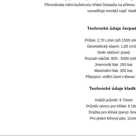
Převodovka mění kuželovou hřídel čerpadla na přímou v
usnadňuje montáž např. klad
Technické údaje čerpad
Průtok: 2,70 L/min (při 1500 ot/
Geometrický objem: 1,80 cm3
Směr otáčení: pravý
Rozsah otáček: 800 - 5000 (ot/
Jmenovitý tlak: 260 bar
Maximální tlak: 300 bar
Připojení: vnitřní závit v tělese 
Technické údaje kladk
Vnější průměr: fi 70mm
Průměr otvoru pro hřídel: fi 
Drážka pro klínek (pera): 6
Pro jeden klínový pás: 11m