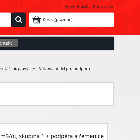
Vytvořit účet
Přihlásit se
Košík:
(prázdné)
ontakt
»
 otáčení: pravý
Válcová hřídel pro podporu
cm3/ot, skupina 1 + podpěra a řemenice