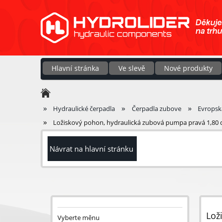
Hlavní stránka
Ve slevě
Nové produkty
»
»
»
Hydraulické čerpadla
Čerpadla zubove
Evrops
»
Ložiskový pohon, hydraulická zubová pumpa pravá 1,80 
Návrat na hlavní stránku
Lož
Vyberte měnu