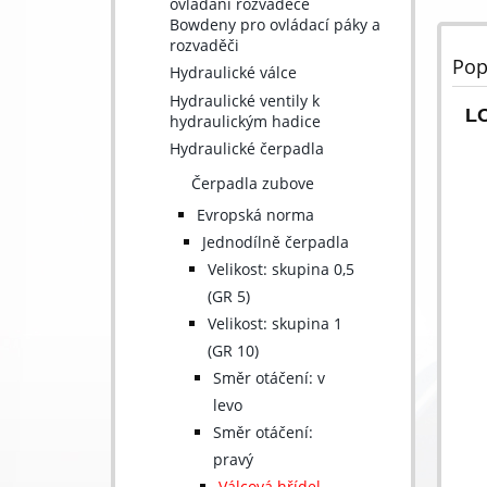
ovládání rozváděče
Bowdeny pro ovládací páky a
rozvaděči
Pop
Hydraulické válce
Hydraulické ventily k
L
hydraulickým hadice
Hydraulické čerpadla
Čerpadla zubove
Evropská norma
Jednodílně čerpadla
Velikost: skupina 0,5
(GR 5)
Velikost: skupina 1
(GR 10)
Směr otáčení: v
levo
Směr otáčení:
pravý
Válcová hřídel