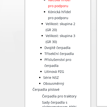
pro podporu
Kónická hřídel
pro podporu
Velikost: skupina 2
(GR 20)
Velikost: skupina 3
(GR 30)
Dvojitě čerpadla
Třísekční čerpadla
Příslušenství pro
čerpadla
Litinová PZG
Série NSZ
Obousměrný
Čerpadla pístové
Čerpadla pro traktory
Sady čerpadla s
elektromotorem 400V