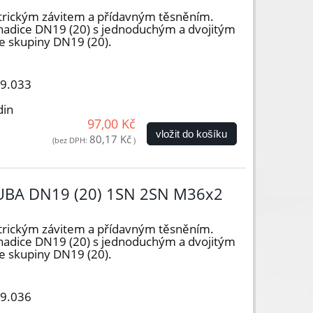
trickým závitem a přídavným těsněním.
hadice DN19 (20) s jednoduchým a dvojitým
e skupiny DN19 (20).
19.033
din
97,00 Kč
vložit do košíku
80,17 Kč
(bez DPH:
)
UBA DN19 (20) 1SN 2SN M36x2
trickým závitem a přídavným těsněním.
hadice DN19 (20) s jednoduchým a dvojitým
e skupiny DN19 (20).
19.036