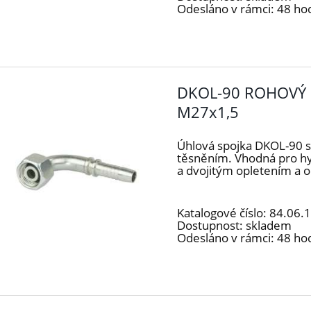
Odesláno v rámci:
48 ho
DKOL-90 ROHOVÝ 
M27x1,5
Úhlová spojka DKOL-90 
těsněním. Vhodná pro h
a dvojitým opletením a 
Katalogové číslo:
84.06.
Dostupnost:
skladem
Odesláno v rámci:
48 ho