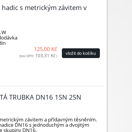
hadic s metrickým závitem v
0.W
dodávka
din
125,00 Kč
vložit do košíku
103,31 Kč
(bez DPH:
)
TÁ TRUBKA DN16 1SN 2SN
metrickým závitem a přídavným těsněním.
 hadice DN16 s jednoduchým a dvojitým
ze skupiny DN16.