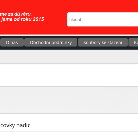
O nas
Obchodní podmínky
Soubory ke stažení
K
covky hadic