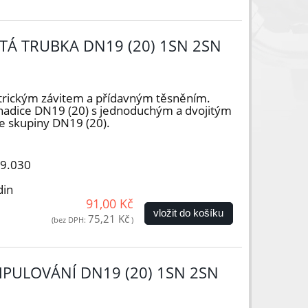
TÁ TRUBKA DN19 (20) 1SN 2SN
trickým závitem a přídavným těsněním.
hadice DN19 (20) s jednoduchým a dvojitým
e skupiny DN19 (20).
19.030
din
91,00 Kč
vložit do košíku
75,21 Kč
(bez DPH:
)
PULOVÁNÍ DN19 (20) 1SN 2SN