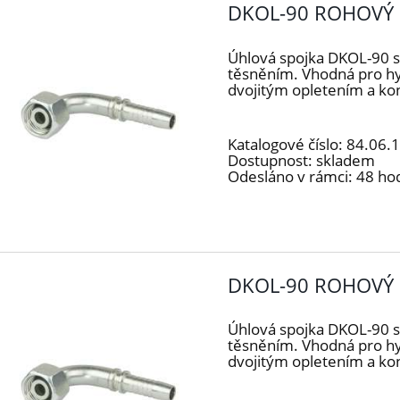
DKOL-90 ROHOVÝ 
Úhlová spojka DKOL-90 
těsněním. Vhodná pro h
dvojitým opletením a k
Katalogové číslo:
84.06.
Dostupnost:
skladem
Odesláno v rámci:
48 ho
DKOL-90 ROHOVÝ 
Úhlová spojka DKOL-90 
těsněním. Vhodná pro h
dvojitým opletením a k