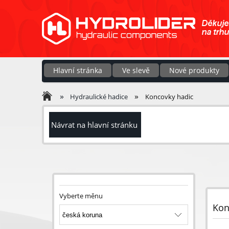
Hlavní stránka
Ve slevě
Nové produkty
»
»
Hydraulické hadice
Koncovky hadic
Návrat na hlavní stránku
Vyberte měnu
Kon