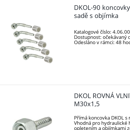
DKOL-90 koncovky 
sadě s objímka
Katalogové číslo:
4.06.0
Dostupnost:
očekávaný 
Odesláno v rámci:
48 ho
DKOL ROVNÁ VLNI
M30x1,5
Přímá koncovka DKOL s 
Vhodná pro hydraulické
opletením a objímkami 