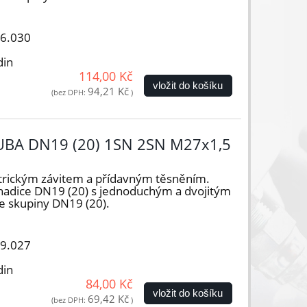
16.030
din
114,00 Kč
vložit do košíku
94,21 Kč
(bez DPH:
)
UBA DN19 (20) 1SN 2SN M27x1,5
trickým závitem a přídavným těsněním.
hadice DN19 (20) s jednoduchým a dvojitým
e skupiny DN19 (20).
19.027
din
84,00 Kč
vložit do košíku
69,42 Kč
(bez DPH:
)