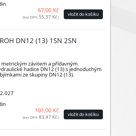
din
67,00 Kč
vložit do košíku
55,37 Kč
(bez DPH:
)
ROH DN12 (13) 1SN 2SN
s metrickým závitem a přídavným
ydraulické hadice DN12 (13) s jednoduchým
objímkami ze skupiny DN12 (13).
12.027
din
101,00 Kč
vložit do košíku
83,47 Kč
(bez DPH:
)