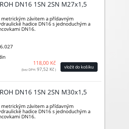
ROH DN16 1SN 2SN M27x1,5
s metrickým závitem a přídavným
ydraulické hadice DN16 s jednoduchým a
oncovkami DN16.
16.027
din
118,00 Kč
vložit do košíku
97,52 Kč
(bez DPH:
)
ROH DN16 1SN 2SN M30x1,5
s metrickým závitem a přídavným
ydraulické hadice DN16 s jednoduchým a
oncovkami DN16.