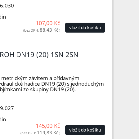
16.030
din
107,00 Kč
vložit do košíku
88,43 Kč
(bez DPH:
)
ROH DN19 (20) 1SN 2SN
s metrickým závitem a přídavným
ydraulické hadice DN19 (20) s jednoduchým
objímkami ze skupiny DN19 (20).
19.027
din
145,00 Kč
vložit do košíku
119,83 Kč
(bez DPH:
)