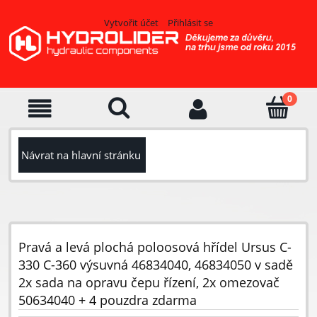
Vytvořit účet
Přihlásit se
Návrat na hlavní stránku
Pravá a levá plochá poloosová hřídel Ursus C-
330 C-360 výsuvná 46834040, 46834050 v sadě
2x sada na opravu čepu řízení, 2x omezovač
50634040 + 4 pouzdra zdarma