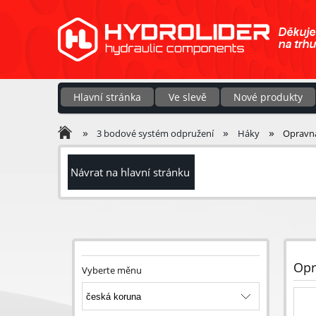
Hlavní stránka
Ve slevě
Nové produkty
»
»
»
3 bodové systém odpružení
Háky
Opravná 
Návrat na hlavní stránku
Opr
Vyberte měnu