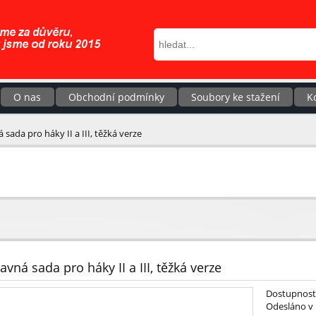
O nas
Obchodní podmínky
Soubory ke stažení
K
sada pro háky II a III, těžká verze
avná sada pro háky II a III, těžká verze
Dostupnost
Odesláno v 