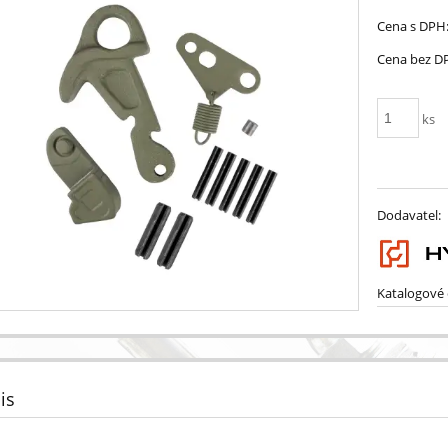
Cena s DPH
Cena bez D
ks
Dodavatel:
Katalogové č
is