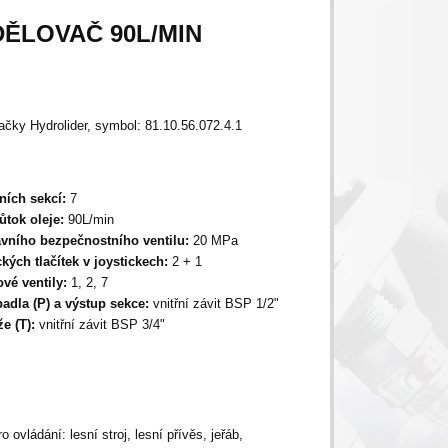
ĚLOVAČ 90L/MIN
načky Hydrolider, symbol: 81.10.56.072.4.1
ních sekcí:
7
ůtok oleje:
90L/min
avního bezpečnostního ventilu:
20 MPa
ckých tlačítek v joystickech:
2 + 1
ové ventily:
1, 2, 7
padla (P) a výstup sekce:
vnitřní závit BSP 1/2"
že (T):
vnitřní závit
BSP 3/4"
 ovládání: lesní stroj, lesní přívěs, jeřáb,