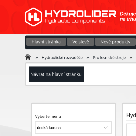
Hlavní stránka
Ve slevě
Nové produkty
»
»
»
Hydraulické rozvaděče
Pro lesnické stroje
Návrat na hlavní stránku
Hyd
Vyberte měnu