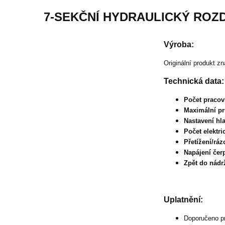
7-SEKČNÍ HYDRAULICKÝ ROZD
Výroba:
Originální produkt z
Technická data:
Počet pracov
Maximální pr
Nastavení hl
Počet elektri
Přetížení/ráz
Napájení čer
Zpět do nádr
Uplatnění:
Doporučeno pro