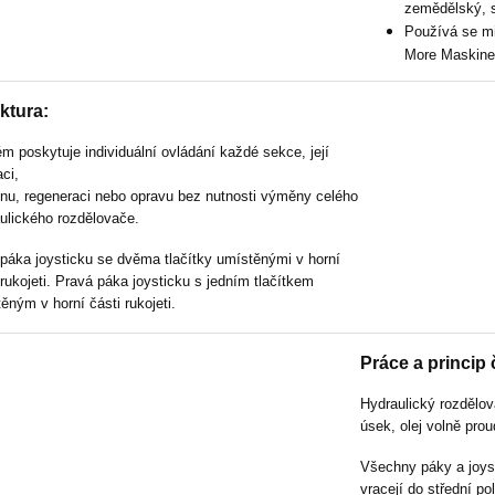
zemědělský, s
Používá se mi
More Maskiner
ktura:
m poskytuje individuální ovládání každé sekce, její
aci,
u, regeneraci nebo opravu bez nutnosti výměny celého
ulického rozdělovače.
páka joysticku se dvěma tlačítky umístěnými v horní
 rukojeti. Pravá páka joysticku s jedním tlačítkem
ěným v horní části rukojeti.
Práce a princip 
Hydraulický rozdělo
úsek, olej volně pro
Všechny páky a joys
vracejí do střední po