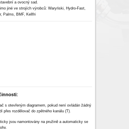
tavební a ovocný sad.
mo jiné ve strojích výrobců: Waryński, Hydro-Fast,
, Palms, BMF, Kellfri
činnosti:
vač s otevřeným diagramem, pokud není ovládán žádný
udí přes rozdělovač do zpětného kanálu (T).
ticky jsou namontovány na pružině a automaticky se
lohy.