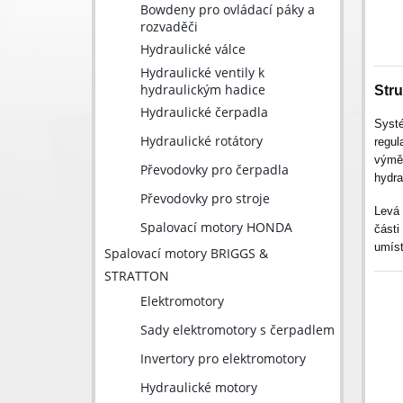
Bowdeny pro ovládací páky a
rozvaděči
Hydraulické válce
Hydraulické ventily k
hydraulickým hadice
Stru
Hydraulické čerpadla
Systé
Hydraulické rotátory
regul
výměn
Převodovky pro čerpadla
hydra
Převodovky pro stroje
Levá 
Spalovací motory HONDA
části
umíst
Spalovací motory BRIGGS &
STRATTON
Elektromotory
Sady elektromotory s čerpadlem
Invertory pro elektromotory
Hydraulické motory