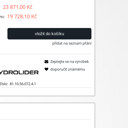
23 871,00 Kč
:
19 728,10 Kč
PH:
vložit do košíku
přidat na seznam přání
Zeptejte se na výrobek
doporučit známému
íslo:
81.10.56.072.4.1