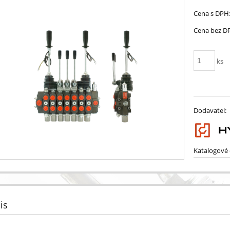
Cena s DPH
Cena bez D
ks
Dodavatel:
Katalogové č
is