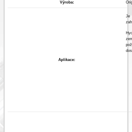
Výroba:
Ori
Je 
zah
Hy
zem
po
dos
Aplikace: