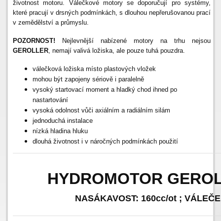
životnost motoru. Válečkové motory se doporučují pro systémy,
které pracují v drsných podmínkách, s dlouhou nepřerušovanou prací
v zemědělství a průmyslu.
POZORNOST!
Nejlevnější nabízené motory na trhu nejsou
GEROLLER
, nemají valivá ložiska, ale pouze tuhá pouzdra.
válečková ložiska místo plastových vložek
mohou být zapojeny sériově i paralelně
vysoký startovací moment a hladký chod ihned po
nastartování
vysoká odolnost vůči axiálním a radiálním silám
jednoduchá instalace
nízká hladina hluku
dlouhá životnost i v náročných podmínkách použití
HYDROMOTOR GEROLL
NASÁKAVOST: 160cc/ot ; VÁLEČEK