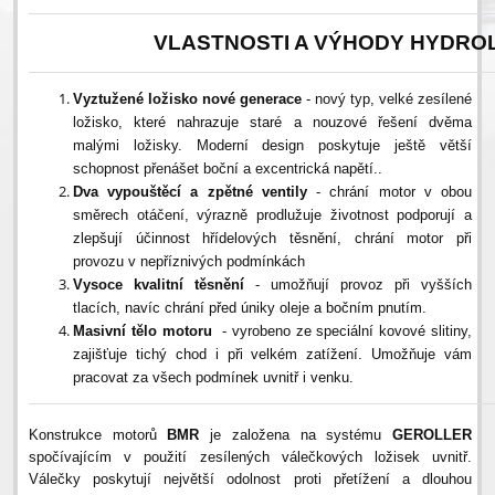
VLASTNOSTI A VÝHODY HYDRO
Vyztužené ložisko nové generace
- nový typ, velké zesílené
ložisko, které nahrazuje staré a nouzové řešení dvěma
malými ložisky. Moderní design poskytuje ještě větší
schopnost přenášet boční a excentrická napětí..
Dva vypouštěcí a zpětné ventily
- chrání motor v obou
směrech otáčení, výrazně prodlužuje životnost podporují a
zlepšují účinnost hřídelových těsnění, chrání motor při
provozu v nepříznivých podmínkách
Vysoce kvalitní těsnění
- umožňují provoz při vyšších
tlacích, navíc chrání před úniky oleje a bočním pnutím.
Masivní tělo motoru
- vyrobeno ze speciální kovové slitiny,
zajišťuje tichý chod i při velkém zatížení. Umožňuje vám
pracovat za všech podmínek uvnitř i venku.
Konstrukce motorů
BMR
je založena na systému
GEROLLER
spočívajícím v použití zesílených válečkových ložisek uvnitř.
Válečky poskytují největší odolnost proti přetížení a dlouhou