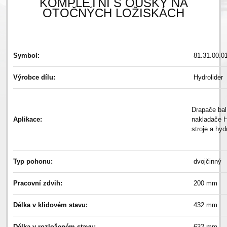
KOMPLETNÍ S OUŠKY NA
OTOČNÝCH LOŽISKÁCH
Symbol:
81.31.00.0
Výrobce dílu:
Hydrolider
Drapače balí
Aplikace:
nakladače H
stroje a hyd
Typ pohonu:
dvojčinný
Pracovní zdvih:
200 mm
Délka v klidovém stavu:
432 mm
Délka v rozloženém stavu:
632 mm