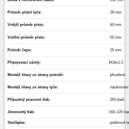
Průměr pístní tyče:
28 mm
Vnější průměr pístu:
60 mm
Vnitřní průměr pístu:
50 mm
Průměr čepu:
25 mm
Připojovací závity:
M16x1,5
Montáž hlavy ze strany potrubí:
přivařené
Montáž hlavy ze strany tyče:
natahování
Přípustný pracovní tlak:
250 barů
Jmenovitý tlak:
160–220 ba
Skořápka:
práškově l