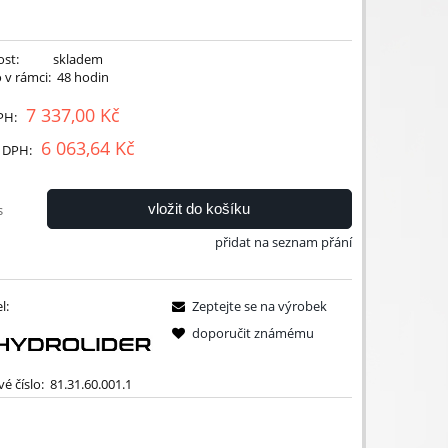
st:
skladem
 v rámci:
48 hodin
7 337,00 Kč
PH:
6 063,64 Kč
 DPH:
vložit do košíku
s
přidat na seznam přání
l:
Zeptejte se na výrobek
doporučit známému
é číslo:
81.31.60.001.1