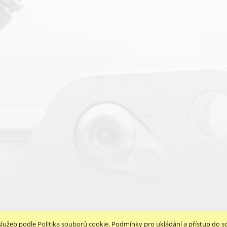
služeb podle
Politika souborů cookie
. Podmínky pro ukládání a přístup do s