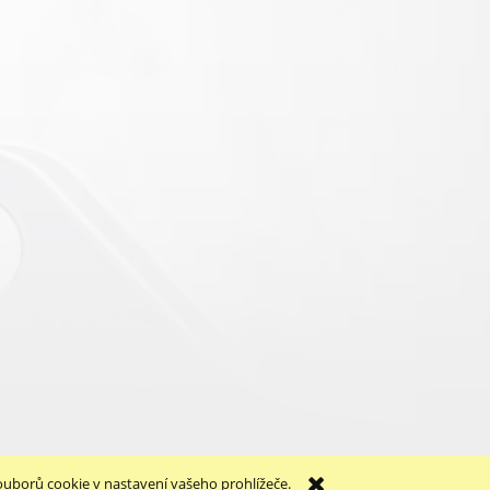
Internetový obchod Hydrolider.cz
ouborů cookie v nastavení vašeho prohlížeče.