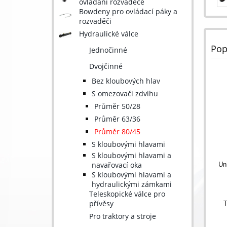
ovládání rozváděče
Bowdeny pro ovládací páky a
rozvaděči
Hydraulické válce
Pop
Jednočinné
Dvojčinné
Bez kloubových hlav
S omezovači zdvihu
Průměr 50/28
Průměr 63/36
Průměr 80/45
S kloubovými hlavami
S kloubovými hlavami a
navařovací oka
Un
S kloubovými hlavami a
hydraulickými zámkami
Teleskopické válce pro
přívěsy
T
Pro traktory a stroje