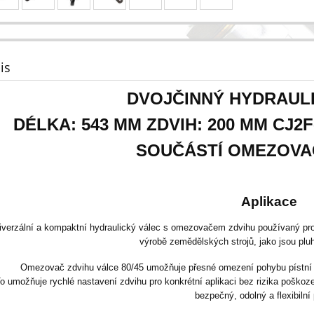
is
DVOJČINNÝ HYDRAUL
DÉLKA: 543 MM ZDVIH: 200 MM CJ2F
SOUČÁSTÍ OMEZOVA
Aplikace
iverzální a kompaktní hydraulický válec s omezovačem zdvihu používaný pro o
výrobě zemědělských strojů, jako jsou pluh
Omezovač zdvihu válce 80/45 umožňuje přesné omezení pohybu pístní 
o umožňuje rychlé nastavení zdvihu pro konkrétní aplikaci bez rizika poškoze
bezpečný, odolný a flexibilní