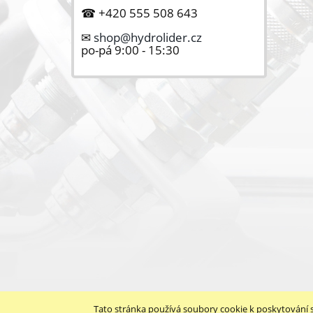
☎ +420 555 508 643
✉
shop@hydrolider.cz
po-pá 9:00 - 15:30
Tato stránka používá soubory cookie k poskytování 