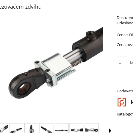
zovačem zdvihu
Dostupno
Odesláno
Cena s D
Cena bez
k
Dodavate
Katalogov