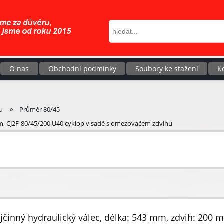
O nas
Obchodní podmínky
Soubory ke stažení
K
»
u
Průměr 80/45
mm, CJ2F-80/45/200 U40 cyklop v sadě s omezovačem zdvihu
jčinný hydraulický válec, délka: 543 mm, zdvih: 200 