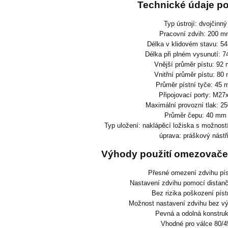
Technické údaje p
Typ ústrojí: dvojčinný
Pracovní zdvih: 200 
Délka v klidovém stavu: 5
Délka při plném vysunutí: 
Vnější průměr pístu: 92
Vnitřní průměr pístu: 80
Průměr pístní tyče: 45
Připojovací porty: M27
Maximální provozní tlak: 25
Průměr čepu: 40 mm
Typ uložení: naklápěcí ložiska s možnos
úprava: práškový nástř
Výhody použití omezovače
Přesné omezení zdvihu pís
Nastavení zdvihu pomocí distan
Bez rizika poškození píst
Možnost nastavení zdvihu bez v
Pevná a odolná konstru
Vhodné pro válce 80/4