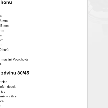
ohonu
mm
43 mm
743 mm
 mm
 mm
 mm
x2
0 barů
tí mazání Povrchová
ik
 zdvihu 80/45
tnice
čních desek
nice
ýměny válce
kce
5