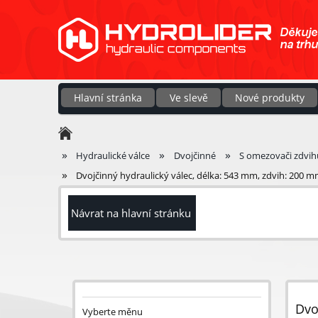
Hlavní stránka
Ve slevě
Nové produkty
»
»
»
Hydraulické válce
Dvojčinné
S omezovači zdvih
»
Dvojčinný hydraulický válec, délka: 543 mm, zdvih: 200 
Návrat na hlavní stránku
Dvo
Vyberte měnu