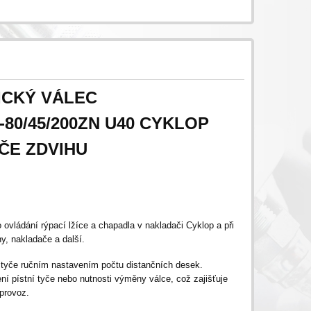
ICKÝ VÁLEC
-80/45/200ZN U40 CYKLOP
ČE ZDVIHU
vládání rýpací lžíce a chapadla v nakladači Cyklop a při
y, nakladače a další.
tyče ručním nastavením počtu distančních desek.
ní pístní tyče nebo nutnosti výměny válce, což zajišťuje
 provoz.