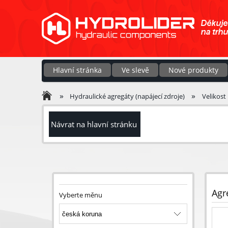
Hlavní stránka
Ve slevě
Nové produkty
»
»
Hydraulické agregáty (napájecí zdroje)
Velikost
Návrat na hlavní stránku
Agr
Vyberte měnu