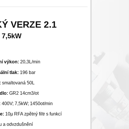
KÝ
VERZE 2.1
L 7,5kW
ní výkon:
20,3L/min
lní tlak:
196
bar
:
smaltovaná 50L
dlo:
GR2 14cm3/ot
:
400V; 7,5kW; 1450ot/min
ce:
10µ RFA zpětný filtr s funkcí
u a odvzdušnění