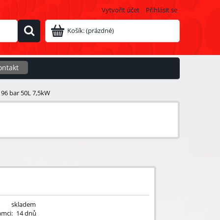
Vytvořit účet
Přihlásit se
Košík:
(prázdné)
ontakt
196 bar 50L 7,5kW
skladem
ámci:
14 dnů