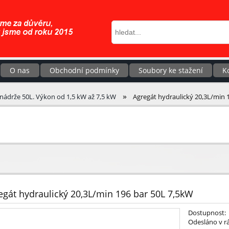
O nas
Obchodní podmínky
Soubory ke stažení
K
»
 nádrže 50L. Výkon od 1,5 kW až 7,5 kW
Agregát hydraulický 20,3L/min 
egát hydraulický 20,3L/min 196 bar 50L 7,5kW
Dostupnost:
Odesláno v r