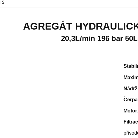
is
AGREGÁT HYDRAULIC
20,3L/min 196 bar 50
Stabil
Maximá
Nádrž
Čerpa
Motor
Filtra
přívod