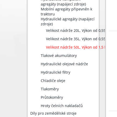
agregáty (napájecí zdroje)
Mobilní agregáty připevněn k
traktoru
Hydraulické agregáty (napájecí
zdroje)
Velikost nádrže 20L. Výkon od 0,55 kW až
Velikost nádrže 35L. Výkon od 0,55 kW až
Velikost nádrže 50L. Výkon od 1,5 kW až 
Tlakové akumulátory
Hydraulické olejové nádrže
Hydraulické filtry
Chladiče oleje
Tlakoměry
Průtokoměry
Hroty čelních nakladačů
Díly pro zemědělské stroje