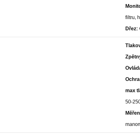
Monit
filtru,
Dřez:
 2,2 kW
Tlako
 5,5 kW
7,5 kW
Zpětn
Ovlád
Ochra
max tl
50-250
Měření
manom