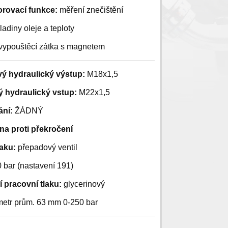
orovací funkce:
měření znečištění
 hladiny oleje a teploty
vypouštěcí zátka s magnetem
vý hydraulický výstup:
M18x1,5
ý hydraulický vstup:
M22x1,5
ání:
ŽÁDNÝ
na proti překročení
aku:
přepadový ventil
 bar (nastavení 191)
 pracovní tlaku:
glycerinový
etr prům. 63 mm 0-250 bar