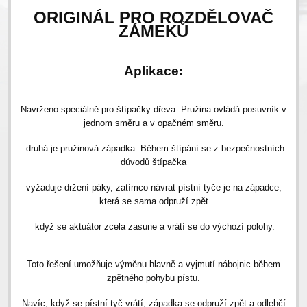
ORIGINÁL PRO ROZDĚLOVAČ
ZÁMEKŮ
Aplikace:
Navrženo speciálně pro štípačky dřeva. Pružina ovládá posuvník v
jednom směru a v opačném směru.
druhá je pružinová západka. Během štípání se z bezpečnostních
důvodů štípačka
vyžaduje držení páky, zatímco návrat pístní tyče je na západce,
která se sama odpruží zpět
když se aktuátor zcela zasune a vrátí se do výchozí polohy.
Toto řešení umožňuje výměnu hlavně a vyjmutí nábojnic během
zpětného pohybu pístu.
Navíc, když se pístní tyč vrátí, západka se odpruží zpět a odlehčí