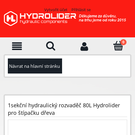
Vytvořit účet
Přihlásit se
Návrat na hlavní stránku
1sekční hydraulický rozvaděč 80L Hydrolider
pro štípačku dřeva