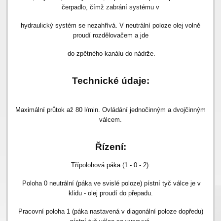
čerpadlo, čímž zabrání systému v
hydraulický systém se nezahřívá. V neutrální poloze olej volně
proudí rozdělovačem a jde
do zpětného kanálu do nádrže.
Technické údaje:
Maximální průtok až 80 l/min. Ovládání jednočinným a dvojčinným
válcem.
Řízení:
Třípolohová páka (1 - 0 - 2):
Poloha 0 neutrální (páka ve svislé poloze) pístní tyč válce je v
klidu - olej proudí do přepadu.
Pracovní poloha 1 (páka nastavená v diagonální poloze dopředu)