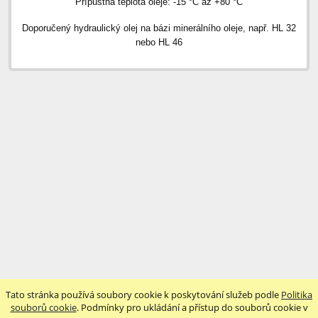
Přípustná teplota oleje: -15 °C až +80 °C
Doporučený hydraulický olej na bázi minerálního oleje, např. HL 32
nebo HL 46
Tato stránka používá soubory cookie k poskytování služeb podle
Politika
souborů cookie
. Podmínky pro ukládání a přístup do souborů cookie v