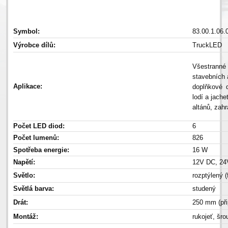
Symbol:
83.00.1.06.
Výrobce dílů:
TruckLED
Všestranné 
stavebních a
Aplikace:
doplňkové 
lodí a jache
altánů, zah
Počet LED diod:
6
Počet lumenů:
826
Spotřeba energie:
16 W
Napětí:
12V DC, 24
Světlo:
rozptýlený (
Světlá barva:
studený
Drát:
250 mm (přip
Montáž:
rukojeť, šro