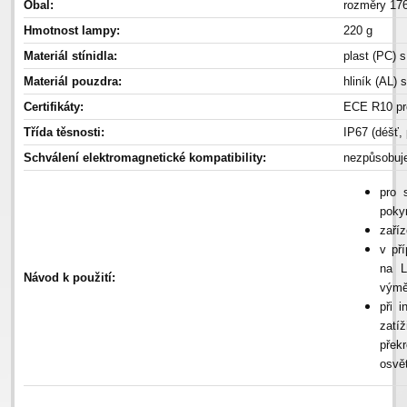
Obal:
rozměry 17
Hmotnost lampy:
220 g
Materiál stínidla:
plast (PC) s
Materiál pouzdra:
hliník (AL) 
Certifikáty:
ECE R10 pro
Třída těsnosti:
IP67 (déšť,
Schválení elektromagnetické kompatibility:
nezpůsobuje
pro 
pokyn
zaří
v př
na L
Návod k použití:
výmě
při 
zatí
přek
osvět