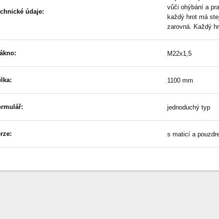
vůči ohýbání a pra
chnické údaje:
každý hrot má ste
zarovná. Každý hr
ákno:
M22x1,5
lka:
1100 mm
rmulář:
jednoduchý typ
rze:
s maticí a pouzdr