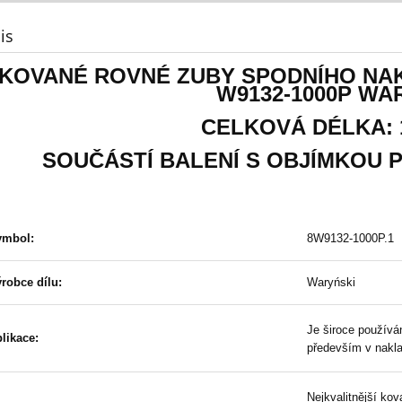
is
KOVANÉ ROVNÉ ZUBY SPODNÍHO NA
W9132-1000P WA
CELKOVÁ DÉLKA: 
SOUČÁSTÍ BALENÍ S OBJÍMKOU 
ymbol:
8W9132-1000P.1
robce dílu:
Waryński
Je široce používá
likace:
především v nakla
Nejkvalitnější kov