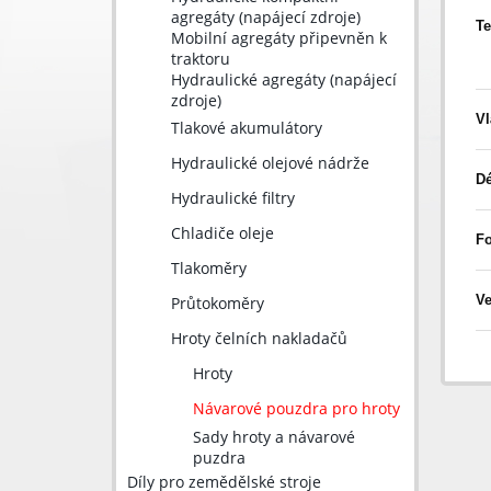
agregáty (napájecí zdroje)
Te
Mobilní agregáty připevněn k
traktoru
Hydraulické agregáty (napájecí
zdroje)
Vl
Tlakové akumulátory
Hydraulické olejové nádrže
Dé
Hydraulické filtry
Chladiče oleje
Fo
Tlakoměry
Ve
Průtokoměry
Hroty čelních nakladačů
Hroty
Návarové pouzdra pro hroty
Sady hroty a návarové
puzdra
Díly pro zemědělské stroje