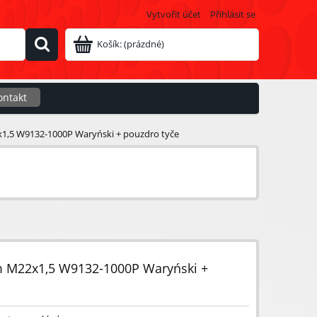
Vytvořit účet
Přihlásit se
Košík:
(prázdné)
ontakt
1,5 W9132-1000P Waryński + pouzdro tyče
m M22x1,5 W9132-1000P Waryński +