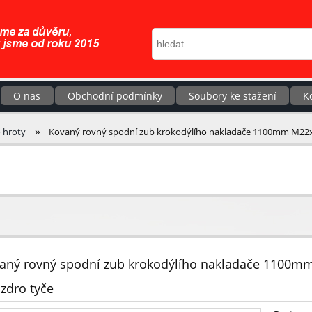
O nas
Obchodní podmínky
Soubory ke stažení
K
»
 hroty
Kovaný rovný spodní zub krokodýlího nakladače 1100mm M22x
aný rovný spodní zub krokodýlího nakladače 1100m
zdro tyče