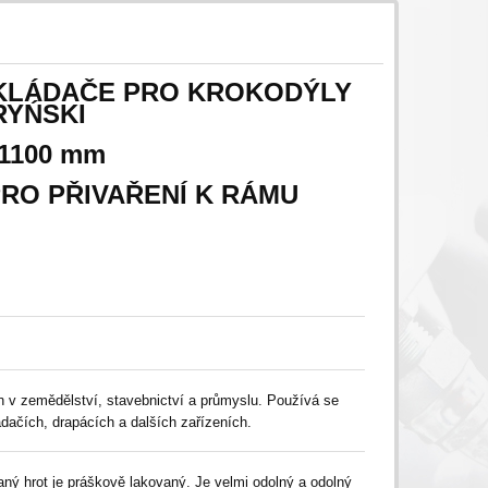
KLÁDAČE PRO KROKODÝLY
RYŃSKI
1100 mm
PRO PŘIVAŘENÍ K RÁMU
n v zemědělství, stavebnictví a průmyslu. Používá se
dačích, drapácích a dalších zařízeních.
aný hrot je práškově lakovaný. Je velmi odolný a odolný