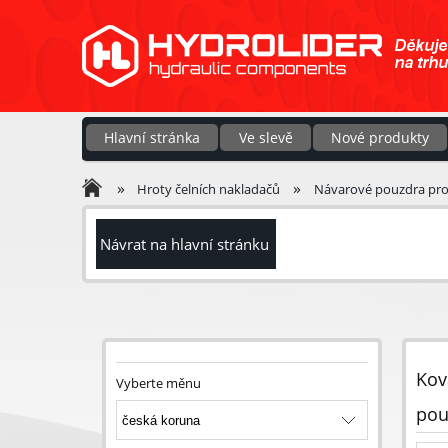
Hlavní stránka
Ve slevě
Nové produkty
»
»
Hroty čelních nakladačů
Návarové pouzdra pro
Návrat na hlavní stránku
Kov
Vyberte měnu
pou