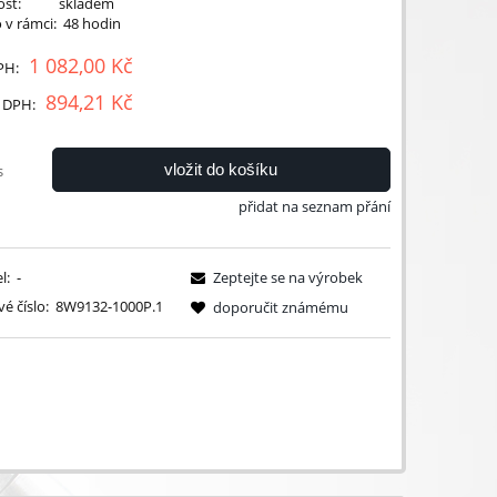
st:
skladem
 v rámci:
48 hodin
1 082,00 Kč
PH:
894,21 Kč
 DPH:
vložit do košíku
s
přidat na seznam přání
l:
-
Zeptejte se na výrobek
é číslo:
8W9132-1000P.1
doporučit známému