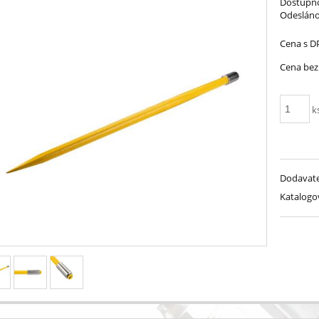
Dostupno
Odesláno
Cena s D
Cena bez
k
Dodavate
Katalogov