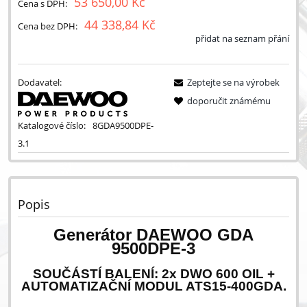
53 650,00 Kč
Cena s DPH:
44 338,84 Kč
Cena bez DPH:
přidat na seznam přání
Dodavatel:
Zeptejte se na výrobek
doporučit známému
Katalogové číslo:
8GDA9500DPE-
3.1
Popis
Generátor DAEWOO GDA
9500DPE-3
SOUČÁSTÍ BALENÍ: 2x DWO 600 OIL +
AUTOMATIZAČNÍ MODUL ATS15-400GDA.