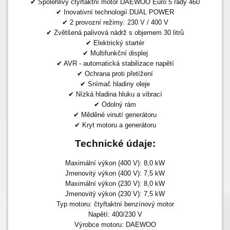
✔ Spolehlivý čtyřtaktní motor DAEWOO Euro 5 řady 460
✔ Inovativní technologií DUAL POWER
✔ 2 provozní režimy: 230 V / 400 V
✔ Zvětšená palivová nádrž s objemem 30 litrů
✔ Elektrický startér
✔ Multifunkční displej
✔ AVR - automatická stabilizace napětí
✔ Ochrana proti přetížení
✔ Snímač hladiny oleje
✔ Nízká hladina hluku a vibrací
✔ Odolný rám
✔ Měděné vinutí generátoru
✔ Kryt motoru a generátoru
Technické údaje:
Maximální výkon (400 V): 8,0 kW
Jmenovitý výkon (400 V): 7,5 kW
Maximální výkon (230 V): 8,0 kW
Jmenovitý výkon (230 V): 7,5 kW
Typ motoru: čtyřtaktní benzínový motor
Napětí: 400/230 V
Výrobce motoru: DAEWOO