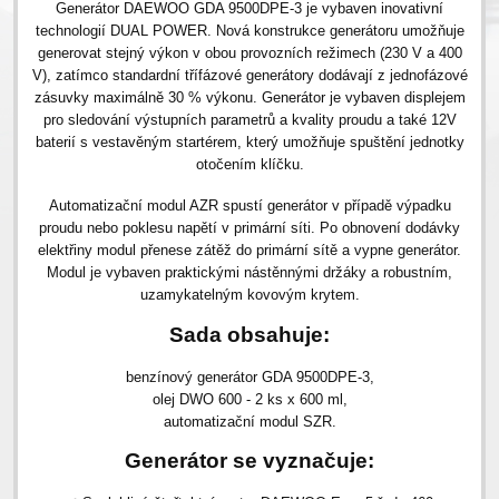
Generátor DAEWOO GDA 9500DPE-3 je vybaven inovativní
technologií DUAL POWER. Nová konstrukce generátoru umožňuje
generovat stejný výkon v obou provozních režimech (230 V a 400
V), zatímco standardní třífázové generátory dodávají z jednofázové
zásuvky maximálně 30 % výkonu. Generátor je vybaven displejem
pro sledování výstupních parametrů a kvality proudu a také 12V
baterií s vestavěným startérem, který umožňuje spuštění jednotky
otočením klíčku.
Automatizační modul AZR spustí generátor v případě výpadku
proudu nebo poklesu napětí v primární síti. Po obnovení dodávky
elektřiny modul přenese zátěž do primární sítě a vypne generátor.
Modul je vybaven praktickými nástěnnými držáky a robustním,
uzamykatelným kovovým krytem.
Sada obsahuje:
benzínový generátor GDA 9500DPE-3,
olej DWO 600 - 2 ks x 600 ml,
automatizační modul SZR.
Generátor se vyznačuje: