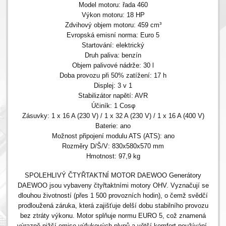
Model motoru: řada 460
Výkon motoru: 18 HP
Zdvihový objem motoru: 459 cm³
Evropská emisní norma: Euro 5
Startování: elektrický
Druh paliva: benzín
Objem palivové nádrže: 30 l
Doba provozu při 50% zatížení: 17 h
Displej: 3 v 1
Stabilizátor napětí: AVR
Účiník: 1 Cosφ
Zásuvky: 1 x 16 A (230 V) / 1 x 32 A (230 V) / 1 x 16 A (400 V)
Baterie: ano
Možnost připojení modulu ATS (ATS): ano
Rozměry D/Š/V: 830x580x570 mm
Hmotnost: 97,9 kg
SPOLEHLIVÝ ČTYŘTAKTNÍ MOTOR DAEWOO Generátory
DAEWOO jsou vybaveny čtyřtaktními motory OHV. Vyznačují se
dlouhou životností (přes 1 500 provozních hodin), o čemž svědčí
prodloužená záruka, která zajišťuje delší dobu stabilního provozu
bez ztráty výkonu. Motor splňuje normu EURO 5, což znamená
výrazně nižší emise výfukových plynů a větší komfort používání.