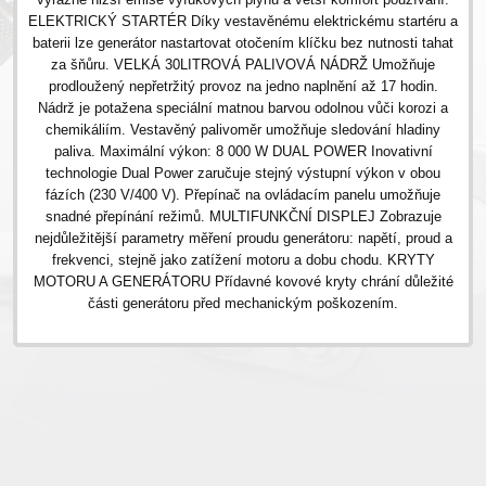
ELEKTRICKÝ STARTÉR Díky vestavěnému elektrickému startéru a
baterii lze generátor nastartovat otočením klíčku bez nutnosti tahat
za šňůru. VELKÁ 30LITROVÁ PALIVOVÁ NÁDRŽ Umožňuje
prodloužený nepřetržitý provoz na jedno naplnění až 17 hodin.
Nádrž je potažena speciální matnou barvou odolnou vůči korozi a
chemikáliím. Vestavěný palivoměr umožňuje sledování hladiny
paliva. Maximální výkon: 8 000 W DUAL POWER Inovativní
technologie Dual Power zaručuje stejný výstupní výkon v obou
fázích (230 V/400 V). Přepínač na ovládacím panelu umožňuje
snadné přepínání režimů. MULTIFUNKČNÍ DISPLEJ Zobrazuje
nejdůležitější parametry měření proudu generátoru: napětí, proud a
frekvenci, stejně jako zatížení motoru a dobu chodu. KRYTY
MOTORU A GENERÁTORU Přídavné kovové kryty chrání důležité
části generátoru před mechanickým poškozením.