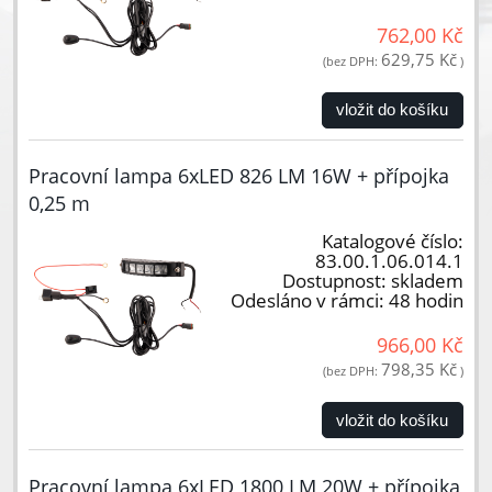
762,00 Kč
629,75 Kč
(bez DPH:
)
vložit do košíku
Pracovní lampa 6xLED 826 LM 16W + přípojka
0,25 m
Katalogové číslo:
83.00.1.06.014.1
Dostupnost:
skladem
Odesláno v rámci:
48 hodin
966,00 Kč
798,35 Kč
(bez DPH:
)
vložit do košíku
Pracovní lampa 6xLED 1800 LM 20W + přípojka