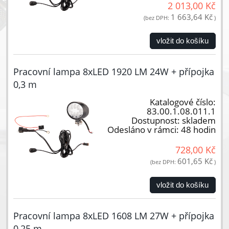
2 013,00 Kč
1 663,64 Kč
(bez DPH:
)
vložit do košíku
Pracovní lampa 8xLED 1920 LM 24W + přípojka
0,3 m
Katalogové číslo:
83.00.1.08.011.1
Dostupnost:
skladem
Odesláno v rámci:
48 hodin
728,00 Kč
601,65 Kč
(bez DPH:
)
vložit do košíku
Pracovní lampa 8xLED 1608 LM 27W + přípojka
0,25 m