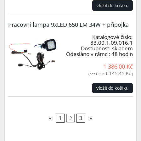
vložit do košíku
Pracovní lampa 9xLED 650 LM 34W + přípojka
Katalogové číslo:
83.00.1.09.016.1
Dostupnost:
skladem
Odesláno v rámci:
48 hodin
1 386,00 Kč
1 145,45 Kč
(bez DPH:
)
vložit do košíku
«
1
2
3
»