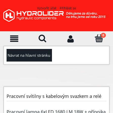
Vytvořit účet
Přihlásit se
Návrat na hlavní stránku
Pracovní svítilny s kabelovým svazkem a relé
Pracovní lampa 6xLED 1680 LM 18W + přípojka